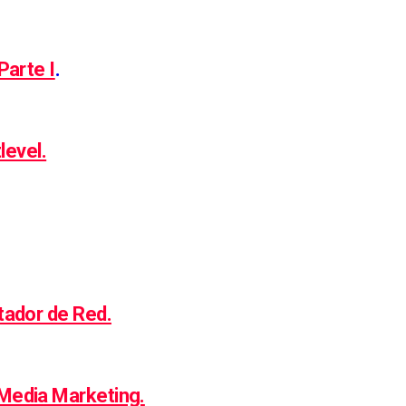
Parte I
.
level.
tador de Red.
Media Marketing.