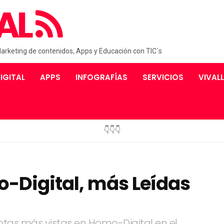
AL
Marketing de contenidos, Apps y Educación con TIC´s
IGITAL
APPS
INFOGRAFÍAS
SERVICIOS
VIVAL
👇👇👇
o-Digital, más Leídas
otas más vistas en Homo-Digital en el