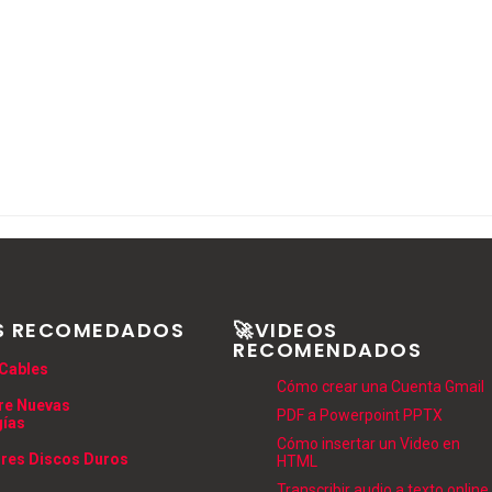
S RECOMEDADOS
🚀VIDEOS
RECOMENDADOS
Cables
Cómo crear una Cuenta Gmail
re Nuevas
PDF a Powerpoint PPTX
gías
Cómo insertar un Video en
res Discos Duros
HTML
Transcribir audio a texto online