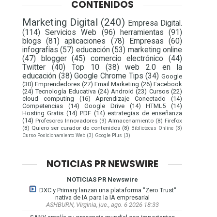
CONTENIDOS
Marketing Digital
(240)
Empresa Digital.
(114)
Servicios Web
(96)
herramientas
(91)
blogs
(81)
aplicaciones
(78)
Empresas
(60)
infografías
(57)
educación
(53)
marketing online
(47)
blogger
(45)
comercio electrónico
(44)
Twitter
(40)
Top 10
(38)
web 2.0 en la
educación
(38)
Google Chrome Tips
(34)
Google
(30)
Emprendedores
(27)
Email Marketing
(26)
Facebook
(24)
Tecnología Educativa
(24)
Android
(23)
Cursos
(22)
cloud computing
(16)
Aprendizaje Conectado
(14)
Competencias
(14)
Google Drive
(14)
HTML5
(14)
Hosting Gratis
(14)
PDF
(14)
estrategias de enseñanza
(14)
Profesores Innovadores
(9)
Almacenamiento
(8)
Firefox
(8)
Quiero ser curador de contenidos
(8)
Bibliotecas Online
(3)
Curso Posicionamiento Web
(3)
Google Plus
(3)
NOTICIAS PR NEWSWIRE
NOTICIAS PR Newswire
DXC y Primary lanzan una plataforma "Zero Trust"
nativa de IA para la IA empresarial
ASHBURN, Virginia, jue., ago. 6 2026 18:33