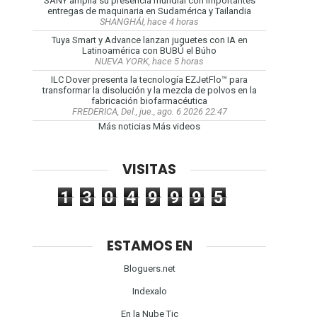
SANY amplía su presencia mundial con importantes
entregas de maquinaria en Sudamérica y Tailandia
SHANGHÁI, hace 4 horas
Tuya Smart y Advance lanzan juguetes con IA en
Latinoamérica con BUBÚ el Búho
NUEVA YORK, hace 5 horas
ILC Dover presenta la tecnología EZJetFlo™ para
transformar la disolución y la mezcla de polvos en la
fabricación biofarmacéutica
FREDERICA, Del., jue., ago. 6 2026 22:47
Más noticias
Más videos
VISITAS
1
3
0
4
9
9
9
5
ESTAMOS EN
Bloguers.net
Indexalo
En la Nube Tic