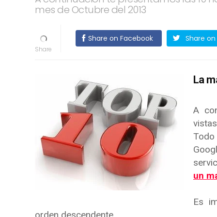
mes de Octubre del 2013
Share on Facebook
Share on 
La má
A con
vista
Todo 
Googl
ser
un m
Es im
orden descendente.