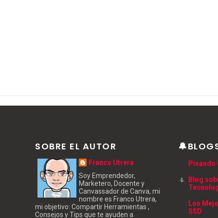
SOBRE EL AUTOR
🔔BLOG
Franco Utrera
Pisando 
Soy Emprendedor,
Blog sob
Marketero, Docente y
Tecnolo
Canvassador de Canva, mi
nombre es Franco Utrera,
Los Mejo
mi objetivo: Compartir Herramientas ,
SSD
Consejos y Tips que te ayuden a