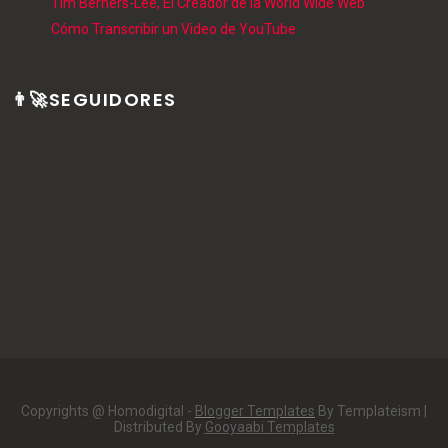
Tim Berners-Lee, El Creador de la World Wide Web
Cómo Transcribir un Video de YouTube
👨‍🚀SEGUIDORES
Copyrights @ Homodigital -
Blogger Templates
By Templateism |
Distributed By
Gooyaabi Templates