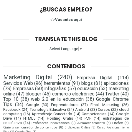
¿BUSCAS EMPLEO?
👉
Vacantes aquí
TRANSLATE THIS BLOG
Select Language
▼
CONTENIDOS
Marketing Digital
(240)
Empresa Digital.
(114)
Servicios Web
(96)
herramientas
(91)
blogs
(81)
aplicaciones
(78)
Empresas
(60)
infografías
(57)
educación
(53)
marketing
online
(47)
blogger
(45)
comercio electrónico
(44)
Twitter
(40)
Top 10
(38)
web 2.0 en la educación
(38)
Google Chrome
Tips
(34)
Google
(30)
Emprendedores
(27)
Email Marketing
(26)
Facebook
(24)
Tecnología Educativa
(24)
Android
(23)
Cursos
(22)
cloud
computing
(16)
Aprendizaje Conectado
(14)
Competencias
(14)
Google
Drive
(14)
HTML5
(14)
Hosting Gratis
(14)
PDF
(14)
estrategias de
enseñanza
(14)
Profesores Innovadores
(9)
Almacenamiento
(8)
Firefox
(8)
Quiero ser curador de contenidos
(8)
Bibliotecas Online
(3)
Curso Posicionamiento
Web
(3)
Google Plus
(3)