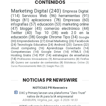
CONTENIDOS
Marketing Digital
(240)
Empresa Digital.
(114)
Servicios Web
(96)
herramientas
(91)
blogs
(81)
aplicaciones
(78)
Empresas
(60)
infografías
(57)
educación
(53)
marketing online
(47)
blogger
(45)
comercio electrónico
(44)
Twitter
(40)
Top 10
(38)
web 2.0 en la
educación
(38)
Google Chrome Tips
(34)
Google
(30)
Emprendedores
(27)
Email Marketing
(26)
Facebook
(24)
Tecnología Educativa
(24)
Android
(23)
Cursos
(22)
cloud computing
(16)
Aprendizaje Conectado
(14)
Competencias
(14)
Google Drive
(14)
HTML5
(14)
Hosting Gratis
(14)
PDF
(14)
estrategias de enseñanza
(14)
Profesores Innovadores
(9)
Almacenamiento
(8)
Firefox
(8)
Quiero ser curador de contenidos
(8)
Bibliotecas Online
(3)
Curso Posicionamiento Web
(3)
Google Plus
(3)
NOTICIAS PR NEWSWIRE
NOTICIAS PR Newswire
DXC y Primary lanzan una plataforma "Zero Trust"
nativa de IA para la IA empresarial
ASHBURN, Virginia, jue., ago. 6 2026 18:33