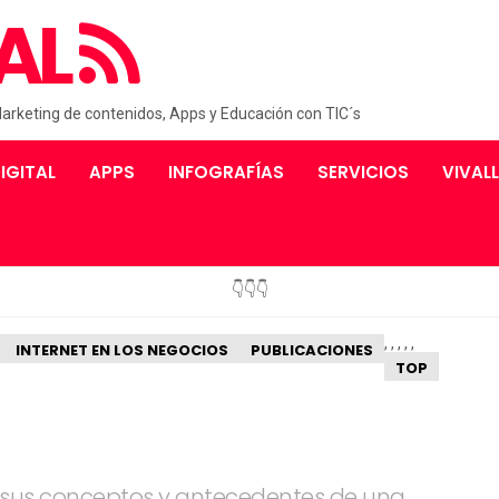
AL
Marketing de contenidos, Apps y Educación con TIC´s
IGITAL
APPS
INFOGRAFÍAS
SERVICIOS
VIVAL
👇👇👇
,
,
,
,
,
INTERNET EN LOS NEGOCIOS
PUBLICACIONES
TOP
o sus conceptos y antecedentes de una