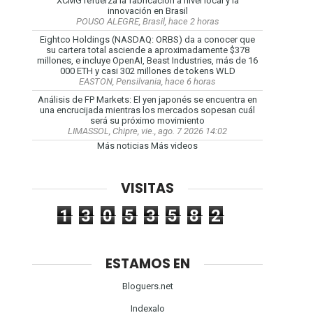
XCMG refuerza la fabricación a nivel local y la
innovación en Brasil
POUSO ALEGRE, Brasil, hace 2 horas
Eightco Holdings (NASDAQ: ORBS) da a conocer que
su cartera total asciende a aproximadamente $378
millones, e incluye OpenAI, Beast Industries, más de 16
000 ETH y casi 302 millones de tokens WLD
EASTON, Pensilvania, hace 6 horas
Análisis de FP Markets: El yen japonés se encuentra en
una encrucijada mientras los mercados sopesan cuál
será su próximo movimiento
LIMASSOL, Chipre, vie., ago. 7 2026 14:02
Más noticias
Más videos
VISITAS
1
3
0
5
3
5
8
2
ESTAMOS EN
Bloguers.net
Indexalo