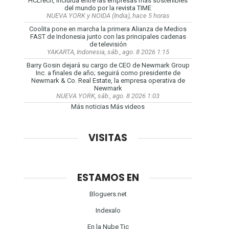
HCLTech, incluida entre las empresas más sostenibles
del mundo por la revista TIME
NUEVA YORK y NOIDA (India), hace 5 horas
Coolita pone en marcha la primera Alianza de Medios
FAST de Indonesia junto con las principales cadenas
de televisión
YAKARTA, Indonesia, sáb., ago. 8 2026 1:15
Barry Gosin dejará su cargo de CEO de Newmark Group
Inc. a finales de año; seguirá como presidente de
Newmark & Co. Real Estate, la empresa operativa de
Newmark
NUEVA YORK, sáb., ago. 8 2026 1:03
Más noticias
Más videos
VISITAS
ESTAMOS EN
Bloguers.net
Indexalo
En la Nube Tic