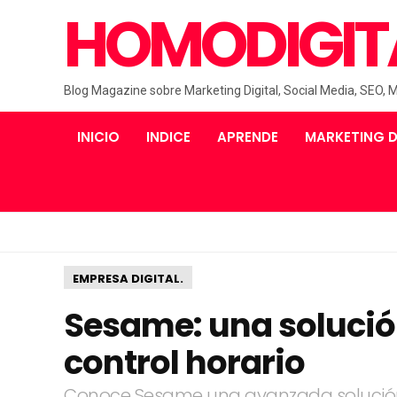
HOMODIGIT
Blog Magazine sobre Marketing Digital, Social Media, SEO, 
INICIO
INDICE
APRENDE
MARKETING D
EMPRESA DIGITAL.
Sesame: una solución
control horario
Conoce Sesame una avanzada solución di