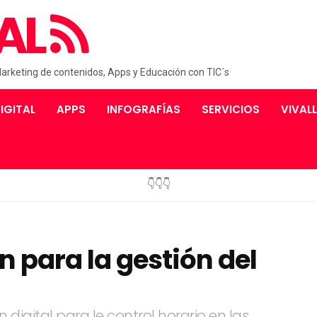
AL
Marketing de contenidos, Apps y Educación con TIC´s
IGITAL
APPS
INFOGRAFÍAS
SERVICIOS
VIVAL
👇👇👇
 para la gestión del
gital para le control horario en las