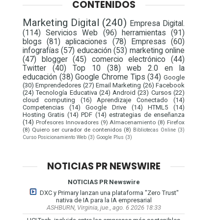
CONTENIDOS
Marketing Digital
(240)
Empresa Digital.
(114)
Servicios Web
(96)
herramientas
(91)
blogs
(81)
aplicaciones
(78)
Empresas
(60)
infografías
(57)
educación
(53)
marketing online
(47)
blogger
(45)
comercio electrónico
(44)
Twitter
(40)
Top 10
(38)
web 2.0 en la
educación
(38)
Google Chrome Tips
(34)
Google
(30)
Emprendedores
(27)
Email Marketing
(26)
Facebook
(24)
Tecnología Educativa
(24)
Android
(23)
Cursos
(22)
cloud computing
(16)
Aprendizaje Conectado
(14)
Competencias
(14)
Google Drive
(14)
HTML5
(14)
Hosting Gratis
(14)
PDF
(14)
estrategias de enseñanza
(14)
Profesores Innovadores
(9)
Almacenamiento
(8)
Firefox
(8)
Quiero ser curador de contenidos
(8)
Bibliotecas Online
(3)
Curso Posicionamiento Web
(3)
Google Plus
(3)
NOTICIAS PR NEWSWIRE
NOTICIAS PR Newswire
DXC y Primary lanzan una plataforma "Zero Trust"
nativa de IA para la IA empresarial
ASHBURN, Virginia, jue., ago. 6 2026 18:33