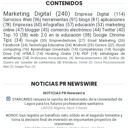
CONTENIDOS
Marketing Digital
(240)
Empresa Digital.
(114)
Servicios Web
(96)
herramientas
(91)
blogs
(81)
aplicaciones
(78)
Empresas
(60)
infografías
(57)
educación
(53)
marketing
online
(47)
blogger
(45)
comercio electrónico
(44)
Twitter
(40)
Top 10
(38)
web 2.0 en la educación
(38)
Google Chrome
Tips
(34)
Google
(30)
Emprendedores
(27)
Email Marketing
(26)
Facebook
(24)
Tecnología Educativa
(24)
Android
(23)
Cursos
(22)
cloud
computing
(16)
Aprendizaje Conectado
(14)
Competencias
(14)
Google
Drive
(14)
HTML5
(14)
Hosting Gratis
(14)
PDF
(14)
estrategias de
enseñanza
(14)
Profesores Innovadores
(9)
Almacenamiento
(8)
Firefox
(8)
Quiero ser curador de contenidos
(8)
Bibliotecas Online
(3)
Curso Posicionamiento
Web
(3)
Google Plus
(3)
NOTICIAS PR NEWSWIRE
NOTICIAS PR Newswire
STARCARES renueva la cancha de baloncesto de la Universidad de
Lagos para los futuros profesionales sanitarios
LAGOS, Nigeria, hace 5 horas
ADNOC Gas registra un beneficio neto sólido en el segundo trimestre y
toma la decisión final de inversión en importantes proyectos de
crecimiento