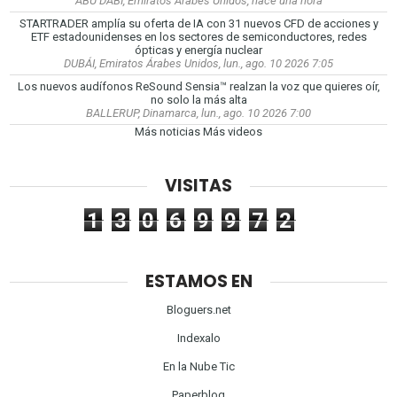
ABU DABI, Emiratos Árabes Unidos, hace una hora
STARTRADER amplía su oferta de IA con 31 nuevos CFD de acciones y
ETF estadounidenses en los sectores de semiconductores, redes
ópticas y energía nuclear
DUBÁI, Emiratos Árabes Unidos, lun., ago. 10 2026 7:05
Los nuevos audífonos ReSound Sensia™ realzan la voz que quieres oír,
no solo la más alta
BALLERUP, Dinamarca, lun., ago. 10 2026 7:00
Más noticias
Más videos
VISITAS
1
3
0
6
9
9
7
2
ESTAMOS EN
Bloguers.net
Indexalo
En la Nube Tic
Paperblog