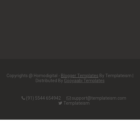
Copyrights @ Homodigital -
Blogger Templates
By Templateism |
Distributed By
Gooyaabi Templates
(91) 5544 654942
support@templateism.com
Templateism