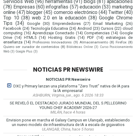
Servicios Web
(96)
herramientas
(91)
blogs
(81)
aplicaciones
(78)
Empresas
(60)
infografías
(57)
educación
(53)
marketing
online
(47)
blogger
(45)
comercio electrónico
(44)
Twitter
(40)
Top 10
(38)
web 2.0 en la educación
(38)
Google Chrome
Tips
(34)
Google
(30)
Emprendedores
(27)
Email Marketing
(26)
Facebook
(24)
Tecnología Educativa
(24)
Android
(23)
Cursos
(22)
cloud
computing
(16)
Aprendizaje Conectado
(14)
Competencias
(14)
Google
Drive
(14)
HTML5
(14)
Hosting Gratis
(14)
PDF
(14)
estrategias de
enseñanza
(14)
Profesores Innovadores
(9)
Almacenamiento
(8)
Firefox
(8)
Quiero ser curador de contenidos
(8)
Bibliotecas Online
(3)
Curso Posicionamiento
Web
(3)
Google Plus
(3)
NOTICIAS PR NEWSWIRE
NOTICIAS PR Newswire
DXC y Primary lanzan una plataforma "Zero Trust" nativa de IA para
la IA empresarial
ASHBURN, Virginia, jue., ago. 6 2026 18:33
SE REVELÓ EL DESTACADO JURADO MUNDIAL DEL S.PELLEGRINO
YOUNG CHEF ACADEMY 2026-27
MILÁN, hace 4 horas
Envision pone en marcha el Galaxy Campus en Ulanqab, estableciendo
un nuevo modelo de infraestructura de IA a escala de gigavatios
ULANQAB, China, hace 5 horas