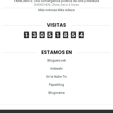
FAMILIARITÉ: Una convergencia poética de cine y literatura
SHENZHEN, China, hace 6 horas
Más noticias
Más videos
VISITAS
1
3
0
5
1
8
5
4
ESTAMOS EN
Bloguers.net
Indexalo
En la Nube Tic
Paperblog
Blogorama