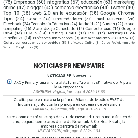
(78)
Empresas
(60)
infografías
(57)
educación
(53)
marketing
online
(47)
blogger
(45)
comercio electrónico
(44)
Twitter
(40)
Top 10
(38)
web 2.0 en la educación
(38)
Google Chrome
Tips
(34)
Google
(30)
Emprendedores
(27)
Email Marketing
(26)
Facebook
(24)
Tecnología Educativa
(24)
Android
(23)
Cursos
(22)
cloud
computing
(16)
Aprendizaje Conectado
(14)
Competencias
(14)
Google
Drive
(14)
HTML5
(14)
Hosting Gratis
(14)
PDF
(14)
estrategias de
enseñanza
(14)
Profesores Innovadores
(9)
Almacenamiento
(8)
Firefox
(8)
Quiero ser curador de contenidos
(8)
Bibliotecas Online
(3)
Curso Posicionamiento
Web
(3)
Google Plus
(3)
NOTICIAS PR NEWSWIRE
NOTICIAS PR Newswire
DXC y Primary lanzan una plataforma "Zero Trust" nativa de IA para
la IA empresarial
ASHBURN, Virginia, jue., ago. 6 2026 18:33
Coolita pone en marcha la primera Alianza de Medios FAST de
Indonesia junto con las principales cadenas de televisión
YAKARTA, Indonesia, sáb., ago. 8 2026 1:15
Barry Gosin dejará su cargo de CEO de Newmark Group Inc. a finales de
año; seguirá como presidente de Newmark & Co. Real Estate, la
empresa operativa de Newmark
NUEVA YORK, sáb., ago. 8 2026 1:03