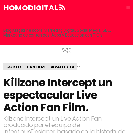
HOMODIGITAL
Blog Magazine sobre Marketing Digital, Social Media, SEO,
Marketing de contenidos, Apps y Educación con TIC´s
👇👇👇
,
,
CORTO
FANFILM
VIVALLEYTV
Killzone Intercept un
espectacular Live
Action Fan Film.
Killzone Intercept un Live Action Fan
producido por el equipo de
InfectiousDesigner, basado en la historia del