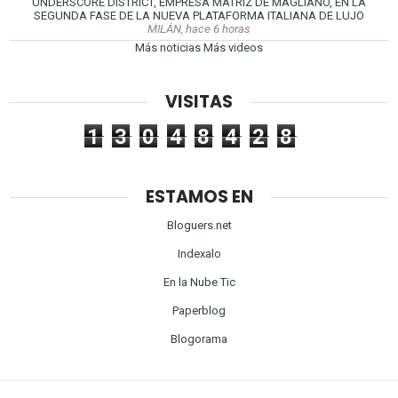
UNDERSCORE DISTRICT, EMPRESA MATRIZ DE MAGLIANO, EN LA
SEGUNDA FASE DE LA NUEVA PLATAFORMA ITALIANA DE LUJO
MILÁN, hace 6 horas
Más noticias
Más videos
VISITAS
1
3
0
4
8
4
2
8
ESTAMOS EN
Bloguers.net
Indexalo
En la Nube Tic
Paperblog
Blogorama