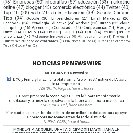
(78)
Empresas
(60)
infografías
(57)
educación
(53)
marketing
online
(47)
blogger
(45)
comercio electrónico
(44)
Twitter
(40)
Top 10
(38)
web 2.0 en la educación
(38)
Google Chrome
Tips
(34)
Google
(30)
Emprendedores
(27)
Email Marketing
(26)
Facebook
(24)
Tecnología Educativa
(24)
Android
(23)
Cursos
(22)
cloud
computing
(16)
Aprendizaje Conectado
(14)
Competencias
(14)
Google
Drive
(14)
HTML5
(14)
Hosting Gratis
(14)
PDF
(14)
estrategias de
enseñanza
(14)
Profesores Innovadores
(9)
Almacenamiento
(8)
Firefox
(8)
Quiero ser curador de contenidos
(8)
Bibliotecas Online
(3)
Curso Posicionamiento
Web
(3)
Google Plus
(3)
NOTICIAS PR NEWSWIRE
NOTICIAS PR Newswire
DXC y Primary lanzan una plataforma "Zero Trust" nativa de IA para
la IA empresarial
ASHBURN, Virginia, hace 5 horas
ILC Dover presenta la tecnología EZJetFlo™ para transformar la
disolución y la mezcla de polvos en la fabricación biofarmacéutica
FREDERICA, Del., hace una hora
Kickstarter lanza un fondo cultural de un millón de dólares para apoyar
a creadores independientes de todo el mundo
NUEVA YORK, hace 6 horas
MONDEVITA ADQUIERE UNA PARTICIPACIÓN MAYORITARIA EN