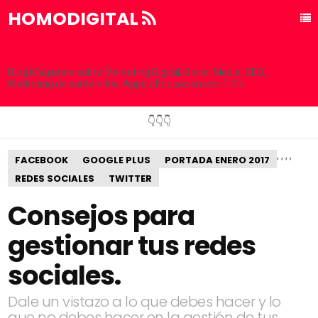
HOMODIGITAL
Blog Magazine sobre Marketing Digital, Social Media, SEO,
Marketing de contenidos, Apps y Educación con TIC´s
👇👇👇
,
,
,
,
FACEBOOK
GOOGLE PLUS
PORTADA ENERO 2017
REDES SOCIALES
TWITTER
Consejos para
gestionar tus redes
sociales.
Dale un vistazo a lo que debes hacer y lo
que no debes hacer en la gestión de tus