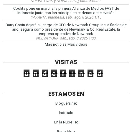
NUEVA YORK y NOIDA (India), hace 5 horas
Coolita pone en marcha la primera Alianza de Medios FAST de
Indonesia junto con las principales cadenas de televisión
YAKARTA, Indonesia, sáb., ago. 8 2026 1:15
Barry Gosin dejará su cargo de CEO de Newmark Group Inc. a finales de
año; seguirá como presidente de Newmark & Co. Real Estate, la
empresa operativa de Newmark
NUEVA YORK, sáb., ago. 8 2026 1:03
Más noticias
Más videos
VISITAS
u
n
d
e
f
i
n
e
d
ESTAMOS EN
Bloguers.net
Indexalo
En la Nube Tic
Paperblog