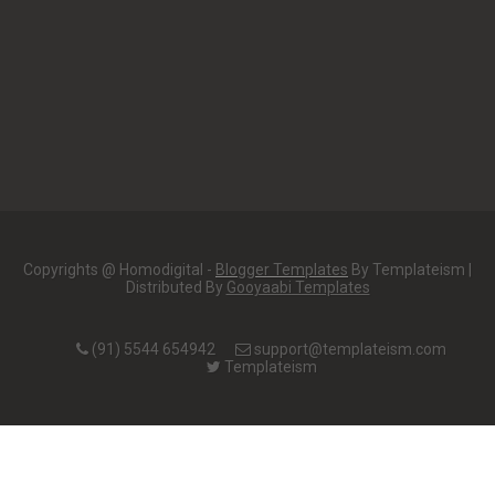
Copyrights @ Homodigital -
Blogger Templates
By Templateism |
Distributed By
Gooyaabi Templates
(91) 5544 654942
support@templateism.com
Templateism