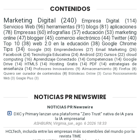
CONTENIDOS
Marketing Digital
(240)
Empresa Digital.
(114)
Servicios Web
(96)
herramientas
(91)
blogs
(81)
aplicaciones
(78)
Empresas
(60)
infografías
(57)
educación
(53)
marketing
online
(47)
blogger
(45)
comercio electrónico
(44)
Twitter
(40)
Top 10
(38)
web 2.0 en la educación
(38)
Google Chrome
Tips
(34)
Google
(30)
Emprendedores
(27)
Email Marketing
(26)
Facebook
(24)
Tecnología Educativa
(24)
Android
(23)
Cursos
(22)
cloud
computing
(16)
Aprendizaje Conectado
(14)
Competencias
(14)
Google
Drive
(14)
HTML5
(14)
Hosting Gratis
(14)
PDF
(14)
estrategias de
enseñanza
(14)
Profesores Innovadores
(9)
Almacenamiento
(8)
Firefox
(8)
Quiero ser curador de contenidos
(8)
Bibliotecas Online
(3)
Curso Posicionamiento
Web
(3)
Google Plus
(3)
NOTICIAS PR NEWSWIRE
NOTICIAS PR Newswire
DXC y Primary lanzan una plataforma "Zero Trust" nativa de IA para
la IA empresarial
ASHBURN, Virginia, jue., ago. 6 2026 18:33
HCLTech, incluida entre las empresas más sostenibles del mundo por la
revista TIME