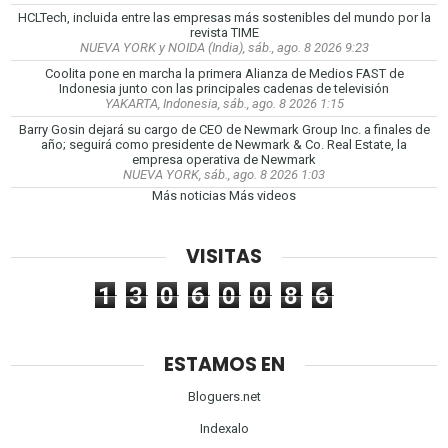
HCLTech, incluida entre las empresas más sostenibles del mundo por la
revista TIME
NUEVA YORK y NOIDA (India), sáb., ago. 8 2026 9:23
Coolita pone en marcha la primera Alianza de Medios FAST de
Indonesia junto con las principales cadenas de televisión
YAKARTA, Indonesia, sáb., ago. 8 2026 1:15
Barry Gosin dejará su cargo de CEO de Newmark Group Inc. a finales de
año; seguirá como presidente de Newmark & Co. Real Estate, la
empresa operativa de Newmark
NUEVA YORK, sáb., ago. 8 2026 1:03
Más noticias
Más videos
VISITAS
1
3
0
6
0
0
8
6
ESTAMOS EN
Bloguers.net
Indexalo