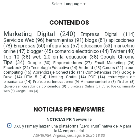
Select Language
▼
CONTENIDOS
Marketing Digital
(240)
Empresa Digital.
(114)
Servicios Web
(96)
herramientas
(91)
blogs
(81)
aplicaciones
(78)
Empresas
(60)
infografías
(57)
educación
(53)
marketing
online
(47)
blogger
(45)
comercio electrónico
(44)
Twitter
(40)
Top 10
(38)
web 2.0 en la educación
(38)
Google Chrome
Tips
(34)
Google
(30)
Emprendedores
(27)
Email Marketing
(26)
Facebook
(24)
Tecnología Educativa
(24)
Android
(23)
Cursos
(22)
cloud
computing
(16)
Aprendizaje Conectado
(14)
Competencias
(14)
Google
Drive
(14)
HTML5
(14)
Hosting Gratis
(14)
PDF
(14)
estrategias de
enseñanza
(14)
Profesores Innovadores
(9)
Almacenamiento
(8)
Firefox
(8)
Quiero ser curador de contenidos
(8)
Bibliotecas Online
(3)
Curso Posicionamiento
Web
(3)
Google Plus
(3)
NOTICIAS PR NEWSWIRE
NOTICIAS PR Newswire
DXC y Primary lanzan una plataforma "Zero Trust" nativa de IA para
la IA empresarial
ASHBURN, Virginia, jue., ago. 6 2026 18:33