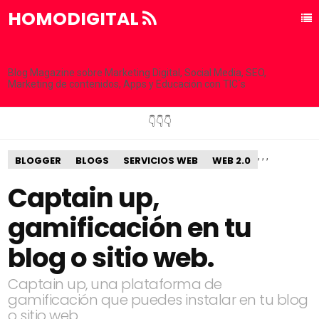
HOMODIGITAL
Blog Magazine sobre Marketing Digital, Social Media, SEO,
Marketing de contenidos, Apps y Educación con TIC´s
👇👇👇
,
,
,
BLOGGER
BLOGS
SERVICIOS WEB
WEB 2.0
Captain up,
gamificación en tu
blog o sitio web.
Captain up, una plataforma de
gamificación que puedes instalar en tu blog
o sitio web.