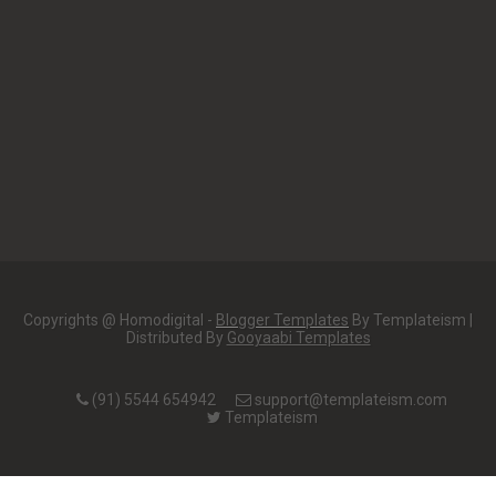
Copyrights @ Homodigital -
Blogger Templates
By Templateism |
Distributed By
Gooyaabi Templates
(91) 5544 654942
support@templateism.com
Templateism