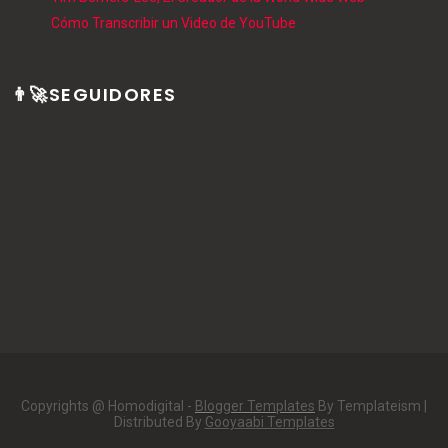
Cómo Transcribir un Video de YouTube
👨‍🚀SEGUIDORES
Copyrights @ Homodigital -
Blogger Templates
By Templateism |
Distributed By
Gooyaabi Templates