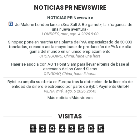
NOTICIAS PR NEWSWIRE
NOTICIAS PR Newswire
Jo Malone London lanza «Sea Salt & Bergamot», la «fragancia de
una nueva aventura»
LONDRES, mar., ago. 4 2026 9:00
Sinopec pone en marcha una planta de PVA especializado de 50 000
toneladas, creando así la mayor base de producción de PVA de alta
gama del mundo en un único emplazamiento
CHONGQING, China, hace una hora
Haier se asocia con AO 1 Point Slam para llevar el tenis de base al
escenario de los Grand Slams
QINGDAO, China, hace 5 horas
Bybit.eu amplía su oferta en Europa tras la obtención de la licencia de
entidad de dinero electrónico por parte de Bybit Payments GmbH
VIENA, mié., ago. 5 2026 20:45
Más noticias
Más videos
VISITAS
1
3
0
4
3
5
0
5