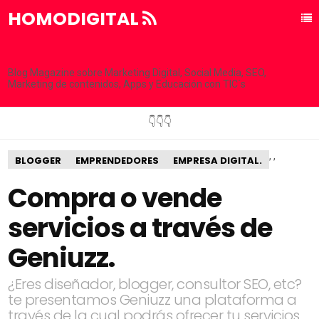
HOMODIGITAL
Blog Magazine sobre Marketing Digital, Social Media, SEO,
Marketing de contenidos, Apps y Educación con TIC´s
👇👇👇
,
,
BLOGGER
EMPRENDEDORES
EMPRESA DIGITAL.
Compra o vende
servicios a través de
Geniuzz.
¿Eres diseñador, blogger, consultor SEO, etc?
te presentamos Geniuzz una plataforma a
través de la cual podrás ofrecer tu servicios