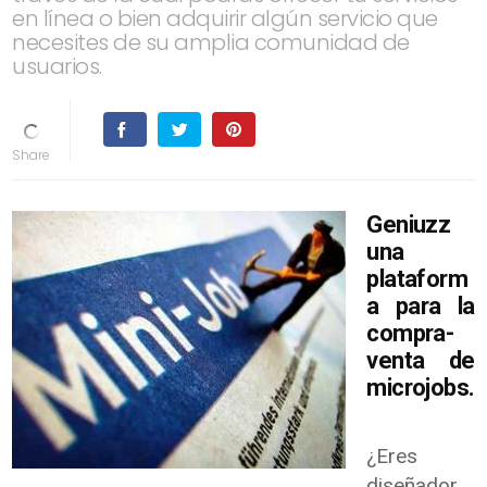
en línea o bien adquirir algún servicio que
necesites de su amplia comunidad de
usuarios.
Geniuzz
una
plataform
a para la
compra-
venta de
microjobs.
¿Eres
diseñador,