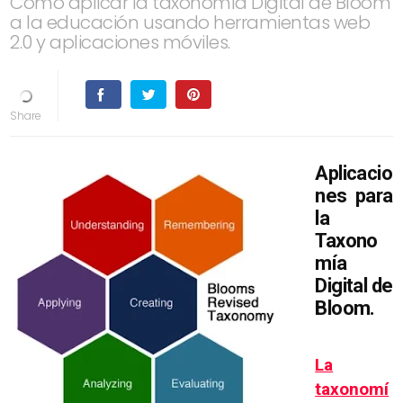
Cómo aplicar la taxonomía Digital de Bloom
a la educación usando herramientas web
2.0 y aplicaciones móviles.
Aplicacio
nes para
la
Taxono
mía
Digital de
Bloom.
La
taxonomí