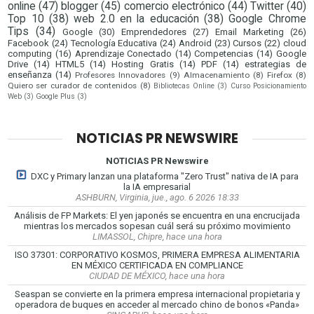
online
(47)
blogger
(45)
comercio electrónico
(44)
Twitter
(40)
Top 10
(38)
web 2.0 en la educación
(38)
Google Chrome
Tips
(34)
Google
(30)
Emprendedores
(27)
Email Marketing
(26)
Facebook
(24)
Tecnología Educativa
(24)
Android
(23)
Cursos
(22)
cloud
computing
(16)
Aprendizaje Conectado
(14)
Competencias
(14)
Google
Drive
(14)
HTML5
(14)
Hosting Gratis
(14)
PDF
(14)
estrategias de
enseñanza
(14)
Profesores Innovadores
(9)
Almacenamiento
(8)
Firefox
(8)
Quiero ser curador de contenidos
(8)
Bibliotecas Online
(3)
Curso Posicionamiento
Web
(3)
Google Plus
(3)
NOTICIAS PR NEWSWIRE
NOTICIAS PR Newswire
DXC y Primary lanzan una plataforma "Zero Trust" nativa de IA para
la IA empresarial
ASHBURN, Virginia, jue., ago. 6 2026 18:33
Análisis de FP Markets: El yen japonés se encuentra en una encrucijada
mientras los mercados sopesan cuál será su próximo movimiento
LIMASSOL, Chipre, hace una hora
ISO 37301: CORPORATIVO KOSMOS, PRIMERA EMPRESA ALIMENTARIA
EN MÉXICO CERTIFICADA EN COMPLIANCE
CIUDAD DE MÉXICO, hace una hora
Seaspan se convierte en la primera empresa internacional propietaria y
operadora de buques en acceder al mercado chino de bonos «Panda»