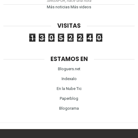
SINGAPUR, hace una hora
Más noticias
Más videos
VISITAS
1
3
0
5
2
2
4
0
ESTAMOS EN
Bloguers.net
Indexalo
En la Nube Tic
Paperblog
Blogorama