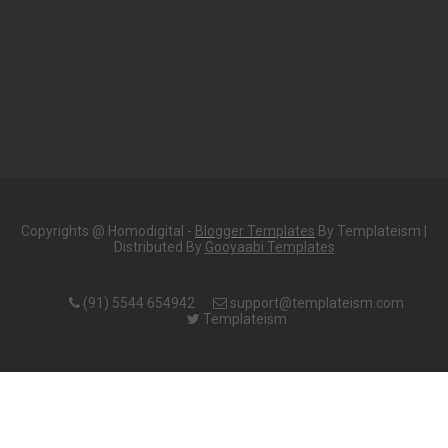
Copyrights @ Homodigital -
Blogger Templates
By Templateism |
Distributed By
Gooyaabi Templates
(91) 5544 654942
support@templateism.com
Templateism