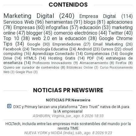
CONTENIDOS
Marketing Digital
(240)
Empresa Digital.
(114)
Servicios Web
(96)
herramientas
(91)
blogs
(81)
aplicaciones
(78)
Empresas
(60)
infografías
(57)
educación
(53)
marketing
online
(47)
blogger
(45)
comercio electrónico
(44)
Twitter
(40)
Top 10
(38)
web 2.0 en la educación
(38)
Google Chrome
Tips
(34)
Google
(30)
Emprendedores
(27)
Email Marketing
(26)
Facebook
(24)
Tecnología Educativa
(24)
Android
(23)
Cursos
(22)
cloud
computing
(16)
Aprendizaje Conectado
(14)
Competencias
(14)
Google
Drive
(14)
HTML5
(14)
Hosting Gratis
(14)
PDF
(14)
estrategias de
enseñanza
(14)
Profesores Innovadores
(9)
Almacenamiento
(8)
Firefox
(8)
Quiero ser curador de contenidos
(8)
Bibliotecas Online
(3)
Curso Posicionamiento
Web
(3)
Google Plus
(3)
NOTICIAS PR NEWSWIRE
NOTICIAS PR Newswire
DXC y Primary lanzan una plataforma "Zero Trust" nativa de IA para
la IA empresarial
ASHBURN, Virginia, jue., ago. 6 2026 18:33
HCLTech, incluida entre las empresas más sostenibles del mundo por la
revista TIME
NUEVA YORK y NOIDA (India), sáb., ago. 8 2026 9:23