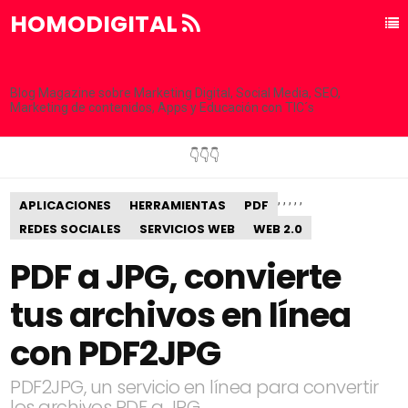
HOMODIGITAL
Blog Magazine sobre Marketing Digital, Social Media, SEO,
Marketing de contenidos, Apps y Educación con TIC´s
👇👇👇
,
,
,
,
,
APLICACIONES
HERRAMIENTAS
PDF
REDES SOCIALES
SERVICIOS WEB
WEB 2.0
PDF a JPG, convierte
tus archivos en línea
con PDF2JPG
PDF2JPG, un servicio en línea para convertir
los archivos PDF a JPG.