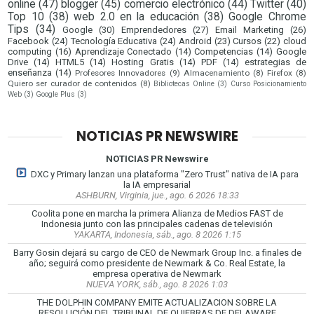
online
(47)
blogger
(45)
comercio electrónico
(44)
Twitter
(40)
Top 10
(38)
web 2.0 en la educación
(38)
Google Chrome
Tips
(34)
Google
(30)
Emprendedores
(27)
Email Marketing
(26)
Facebook
(24)
Tecnología Educativa
(24)
Android
(23)
Cursos
(22)
cloud
computing
(16)
Aprendizaje Conectado
(14)
Competencias
(14)
Google
Drive
(14)
HTML5
(14)
Hosting Gratis
(14)
PDF
(14)
estrategias de
enseñanza
(14)
Profesores Innovadores
(9)
Almacenamiento
(8)
Firefox
(8)
Quiero ser curador de contenidos
(8)
Bibliotecas Online
(3)
Curso Posicionamiento
Web
(3)
Google Plus
(3)
NOTICIAS PR NEWSWIRE
NOTICIAS PR Newswire
DXC y Primary lanzan una plataforma "Zero Trust" nativa de IA para
la IA empresarial
ASHBURN, Virginia, jue., ago. 6 2026 18:33
Coolita pone en marcha la primera Alianza de Medios FAST de
Indonesia junto con las principales cadenas de televisión
YAKARTA, Indonesia, sáb., ago. 8 2026 1:15
Barry Gosin dejará su cargo de CEO de Newmark Group Inc. a finales de
año; seguirá como presidente de Newmark & Co. Real Estate, la
empresa operativa de Newmark
NUEVA YORK, sáb., ago. 8 2026 1:03
THE DOLPHIN COMPANY EMITE ACTUALIZACION SOBRE LA
RESOLUCIÓN DEL TRIBUNAL DE QUIEBRAS DE DELAWARE