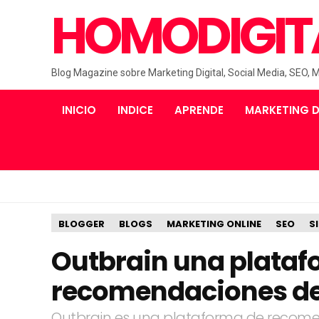
HOMODIGIT
Blog Magazine sobre Marketing Digital, Social Media, SEO, 
INICIO
INDICE
APRENDE
MARKETING D
BLOGGER
BLOGS
MARKETING ONLINE
SEO
S
Outbrain una plataf
recomendaciones de
Outbrain es una plataforma de recomen