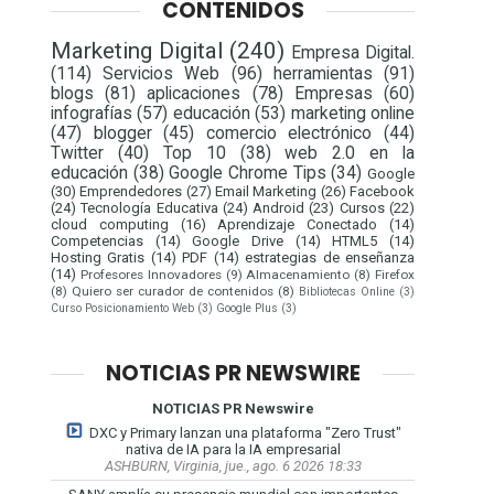
CONTENIDOS
Marketing Digital
(240)
Empresa Digital.
(114)
Servicios Web
(96)
herramientas
(91)
blogs
(81)
aplicaciones
(78)
Empresas
(60)
infografías
(57)
educación
(53)
marketing online
(47)
blogger
(45)
comercio electrónico
(44)
Twitter
(40)
Top 10
(38)
web 2.0 en la
educación
(38)
Google Chrome Tips
(34)
Google
(30)
Emprendedores
(27)
Email Marketing
(26)
Facebook
(24)
Tecnología Educativa
(24)
Android
(23)
Cursos
(22)
cloud computing
(16)
Aprendizaje Conectado
(14)
Competencias
(14)
Google Drive
(14)
HTML5
(14)
Hosting Gratis
(14)
PDF
(14)
estrategias de enseñanza
(14)
Profesores Innovadores
(9)
Almacenamiento
(8)
Firefox
(8)
Quiero ser curador de contenidos
(8)
Bibliotecas Online
(3)
Curso Posicionamiento Web
(3)
Google Plus
(3)
NOTICIAS PR NEWSWIRE
NOTICIAS PR Newswire
DXC y Primary lanzan una plataforma "Zero Trust"
nativa de IA para la IA empresarial
ASHBURN, Virginia, jue., ago. 6 2026 18:33