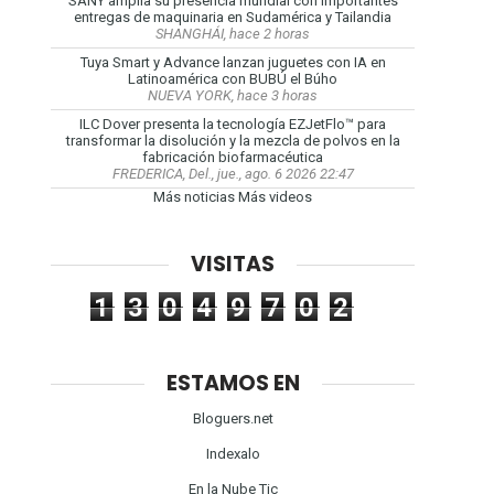
SANY amplía su presencia mundial con importantes
entregas de maquinaria en Sudamérica y Tailandia
SHANGHÁI, hace 2 horas
Tuya Smart y Advance lanzan juguetes con IA en
Latinoamérica con BUBÚ el Búho
NUEVA YORK, hace 3 horas
ILC Dover presenta la tecnología EZJetFlo™ para
transformar la disolución y la mezcla de polvos en la
fabricación biofarmacéutica
FREDERICA, Del., jue., ago. 6 2026 22:47
Más noticias
Más videos
VISITAS
1
3
0
4
9
7
0
2
ESTAMOS EN
Bloguers.net
Indexalo
En la Nube Tic