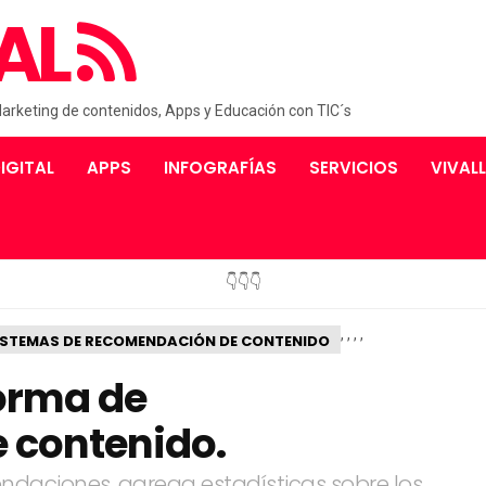
AL
Marketing de contenidos, Apps y Educación con TIC´s
IGITAL
APPS
INFOGRAFÍAS
SERVICIOS
VIVAL
👇👇👇
,
,
,
,
ISTEMAS DE RECOMENDACIÓN DE CONTENIDO
orma de
 contenido.
daciones, agrega estadísticas sobre los