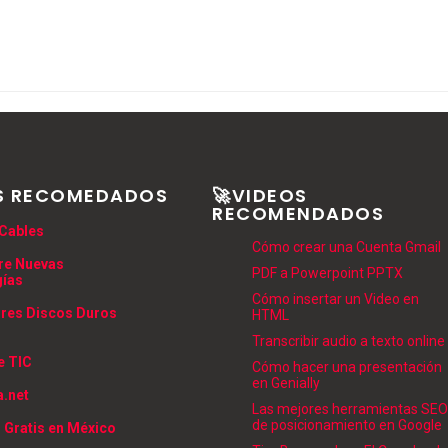
S RECOMEDADOS
🚀VIDEOS
RECOMENDADOS
Cables
Cómo crear una Cuenta Gmail
re Nuevas
PDF a Powerpoint PPTX
gías
Cómo insertar un Video en
res Discos Duros
HTML
Transcribir audio a texto online
e TIC
Cómo hacer una presentación
en Genially
.net
Las mejores herramientas SEO
de posicionamiento en Google
 Gratis en México