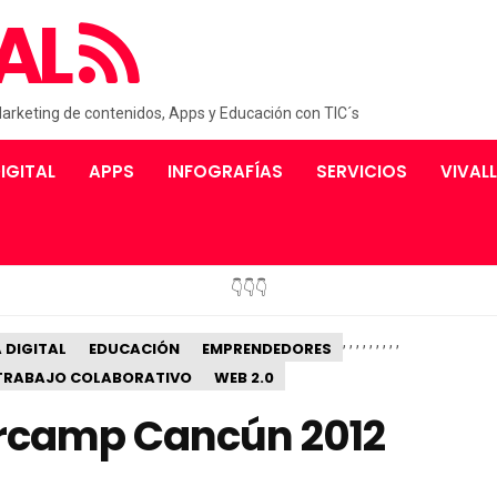
AL
Marketing de contenidos, Apps y Educación con TIC´s
IGITAL
APPS
INFOGRAFÍAS
SERVICIOS
VIVAL
👇👇👇
,
,
,
,
,
,
,
,
,
 DIGITAL
EDUCACIÓN
EMPRENDEDORES
TRABAJO COLABORATIVO
WEB 2.0
Barcamp Cancún 2012