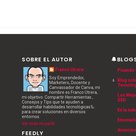
SOBRE EL AUTOR
🔔BLOG
Franco Utrera
Pisando 
Soy Emprendedor,
Blog sob
Marketero, Docente y
Tecnolo
Canvassador de Canva, mi
nombre es Franco Utrera,
Los Mejo
mi objetivo: Compartir Herramientas ,
SSD
Consejos y Tips que te ayuden a
desarrollar habilidades tecnológicas🦾
En la nub
para crear soluciones en diversos
entornos.
Ensenada
Ver todo mi perfil
Anuncios
FEEDLY