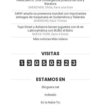
FAMILIARITÉ: Una convergencia poética de cine y
literatura
SHENZHEN, China, hace una hora
SANY amplía su presencia mundial con importantes
entregas de maquinaria en Sudamérica y Tailandia
SHANGHÁI, hace 5 horas
Tuya Smart y Advance lanzan juguetes con IA en
Latinoamérica con BUBÚ el Búho
NUEVA YORK, hace 6 horas
Más noticias
Más videos
VISITAS
1
3
0
5
0
2
2
3
ESTAMOS EN
Bloguers.net
Indexalo
En la Nube Tic