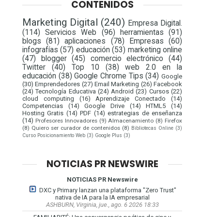
CONTENIDOS
Marketing Digital
(240)
Empresa Digital.
(114)
Servicios Web
(96)
herramientas
(91)
blogs
(81)
aplicaciones
(78)
Empresas
(60)
infografías
(57)
educación
(53)
marketing online
(47)
blogger
(45)
comercio electrónico
(44)
Twitter
(40)
Top 10
(38)
web 2.0 en la
educación
(38)
Google Chrome Tips
(34)
Google
(30)
Emprendedores
(27)
Email Marketing
(26)
Facebook
(24)
Tecnología Educativa
(24)
Android
(23)
Cursos
(22)
cloud computing
(16)
Aprendizaje Conectado
(14)
Competencias
(14)
Google Drive
(14)
HTML5
(14)
Hosting Gratis
(14)
PDF
(14)
estrategias de enseñanza
(14)
Profesores Innovadores
(9)
Almacenamiento
(8)
Firefox
(8)
Quiero ser curador de contenidos
(8)
Bibliotecas Online
(3)
Curso Posicionamiento Web
(3)
Google Plus
(3)
NOTICIAS PR NEWSWIRE
NOTICIAS PR Newswire
DXC y Primary lanzan una plataforma "Zero Trust"
nativa de IA para la IA empresarial
ASHBURN, Virginia, jue., ago. 6 2026 18:33