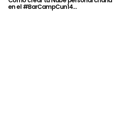
Como crear tu Nube personal charla
en el #BarCampCun14...