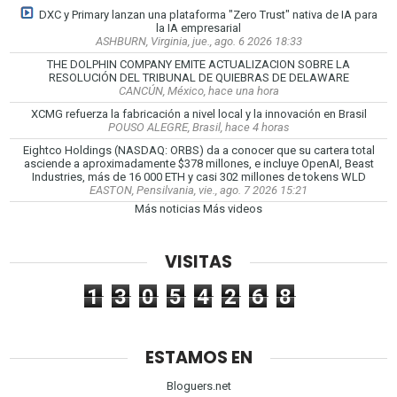
DXC y Primary lanzan una plataforma "Zero Trust" nativa de IA para
la IA empresarial
ASHBURN, Virginia, jue., ago. 6 2026 18:33
THE DOLPHIN COMPANY EMITE ACTUALIZACION SOBRE LA
RESOLUCIÓN DEL TRIBUNAL DE QUIEBRAS DE DELAWARE
CANCÚN, México, hace una hora
XCMG refuerza la fabricación a nivel local y la innovación en Brasil
POUSO ALEGRE, Brasil, hace 4 horas
Eightco Holdings (NASDAQ: ORBS) da a conocer que su cartera total
asciende a aproximadamente $378 millones, e incluye OpenAI, Beast
Industries, más de 16 000 ETH y casi 302 millones de tokens WLD
EASTON, Pensilvania, vie., ago. 7 2026 15:21
Más noticias
Más videos
VISITAS
1
3
0
5
4
2
6
8
ESTAMOS EN
Bloguers.net