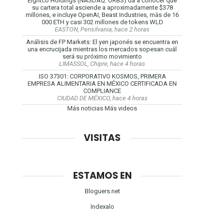
Eightco Holdings (NASDAQ: ORBS) da a conocer que
su cartera total asciende a aproximadamente $378
millones, e incluye OpenAI, Beast Industries, más de 16
000 ETH y casi 302 millones de tokens WLD
EASTON, Pensilvania, hace 2 horas
Análisis de FP Markets: El yen japonés se encuentra en
una encrucijada mientras los mercados sopesan cuál
será su próximo movimiento
LIMASSOL, Chipre, hace 4 horas
ISO 37301: CORPORATIVO KOSMOS, PRIMERA
EMPRESA ALIMENTARIA EN MÉXICO CERTIFICADA EN
COMPLIANCE
CIUDAD DE MÉXICO, hace 4 horas
Más noticias
Más videos
VISITAS
ESTAMOS EN
Bloguers.net
Indexalo