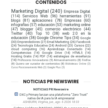
CONTENIDOS
Marketing Digital
(240)
Empresa Digital.
(114)
Servicios Web
(96)
herramientas
(91)
blogs
(81)
aplicaciones
(78)
Empresas
(60)
infografías
(57)
educación
(53)
marketing online
(47)
blogger
(45)
comercio electrónico
(44)
Twitter
(40)
Top 10
(38)
web 2.0 en la
educación
(38)
Google Chrome Tips
(34)
Google
(30)
Emprendedores
(27)
Email Marketing
(26)
Facebook
(24)
Tecnología Educativa
(24)
Android
(23)
Cursos
(22)
cloud computing
(16)
Aprendizaje Conectado
(14)
Competencias
(14)
Google Drive
(14)
HTML5
(14)
Hosting Gratis
(14)
PDF
(14)
estrategias de enseñanza
(14)
Profesores Innovadores
(9)
Almacenamiento
(8)
Firefox
(8)
Quiero ser curador de contenidos
(8)
Bibliotecas Online
(3)
Curso Posicionamiento Web
(3)
Google Plus
(3)
NOTICIAS PR NEWSWIRE
NOTICIAS PR Newswire
DXC y Primary lanzan una plataforma "Zero Trust"
nativa de IA para la IA empresarial
ASHBURN, Virginia, jue., ago. 6 2026 18:33