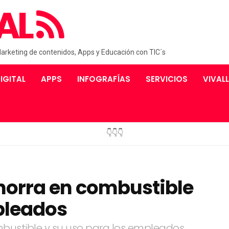
AL
Marketing de contenidos, Apps y Educación con TIC´s
IGITAL
APPS
INFOGRAFÍAS
SERVICIOS
VIVAL
👇👇👇
ahorra en combustible
pleados
mbustible y su uso para los empleados