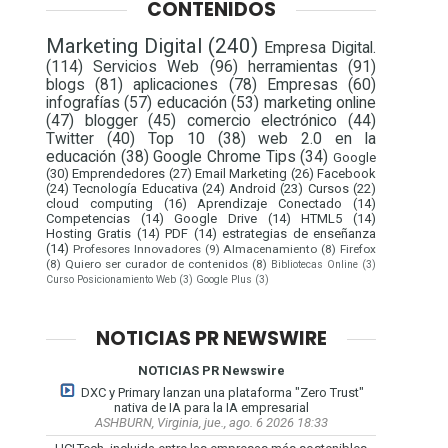
CONTENIDOS
Marketing Digital
(240)
Empresa Digital.
(114)
Servicios Web
(96)
herramientas
(91)
blogs
(81)
aplicaciones
(78)
Empresas
(60)
infografías
(57)
educación
(53)
marketing online
(47)
blogger
(45)
comercio electrónico
(44)
Twitter
(40)
Top 10
(38)
web 2.0 en la
educación
(38)
Google Chrome Tips
(34)
Google
(30)
Emprendedores
(27)
Email Marketing
(26)
Facebook
(24)
Tecnología Educativa
(24)
Android
(23)
Cursos
(22)
cloud computing
(16)
Aprendizaje Conectado
(14)
Competencias
(14)
Google Drive
(14)
HTML5
(14)
Hosting Gratis
(14)
PDF
(14)
estrategias de enseñanza
(14)
Profesores Innovadores
(9)
Almacenamiento
(8)
Firefox
(8)
Quiero ser curador de contenidos
(8)
Bibliotecas Online
(3)
Curso Posicionamiento Web
(3)
Google Plus
(3)
NOTICIAS PR NEWSWIRE
NOTICIAS PR Newswire
DXC y Primary lanzan una plataforma "Zero Trust"
nativa de IA para la IA empresarial
ASHBURN, Virginia, jue., ago. 6 2026 18:33