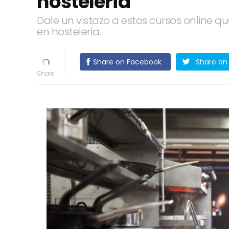
hostelería
Dale un vistazo a estos cursos online 
en hostelería.
Share on Facebook
Share on 