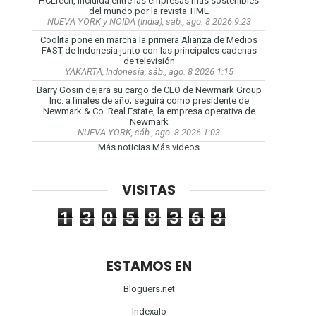
HCLTech, incluida entre las empresas más sostenibles
del mundo por la revista TIME
NUEVA YORK y NOIDA (India), sáb., ago. 8 2026 9:23
Coolita pone en marcha la primera Alianza de Medios
FAST de Indonesia junto con las principales cadenas
de televisión
YAKARTA, Indonesia, sáb., ago. 8 2026 1:15
Barry Gosin dejará su cargo de CEO de Newmark Group
Inc. a finales de año; seguirá como presidente de
Newmark & Co. Real Estate, la empresa operativa de
Newmark
NUEVA YORK, sáb., ago. 8 2026 1:03
Más noticias
Más videos
VISITAS
1
3
0
5
8
3
6
3
ESTAMOS EN
Bloguers.net
Indexalo