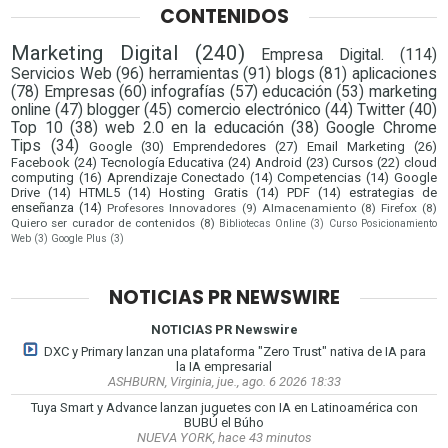
CONTENIDOS
Marketing Digital
(240)
Empresa Digital.
(114)
Servicios Web
(96)
herramientas
(91)
blogs
(81)
aplicaciones
(78)
Empresas
(60)
infografías
(57)
educación
(53)
marketing
online
(47)
blogger
(45)
comercio electrónico
(44)
Twitter
(40)
Top 10
(38)
web 2.0 en la educación
(38)
Google Chrome
Tips
(34)
Google
(30)
Emprendedores
(27)
Email Marketing
(26)
Facebook
(24)
Tecnología Educativa
(24)
Android
(23)
Cursos
(22)
cloud
computing
(16)
Aprendizaje Conectado
(14)
Competencias
(14)
Google
Drive
(14)
HTML5
(14)
Hosting Gratis
(14)
PDF
(14)
estrategias de
enseñanza
(14)
Profesores Innovadores
(9)
Almacenamiento
(8)
Firefox
(8)
Quiero ser curador de contenidos
(8)
Bibliotecas Online
(3)
Curso Posicionamiento
Web
(3)
Google Plus
(3)
NOTICIAS PR NEWSWIRE
NOTICIAS PR Newswire
DXC y Primary lanzan una plataforma "Zero Trust" nativa de IA para
la IA empresarial
ASHBURN, Virginia, jue., ago. 6 2026 18:33
Tuya Smart y Advance lanzan juguetes con IA en Latinoamérica con
BUBÚ el Búho
NUEVA YORK, hace 43 minutos