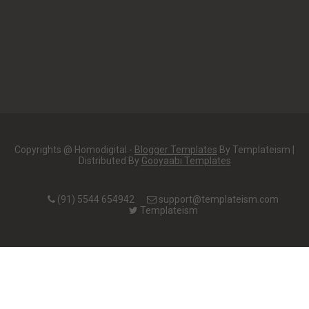
Copyrights @ Homodigital -
Blogger Templates
By Templateism |
Distributed By
Gooyaabi Templates
(91) 5544 654942
support@templateism.com
Templateism