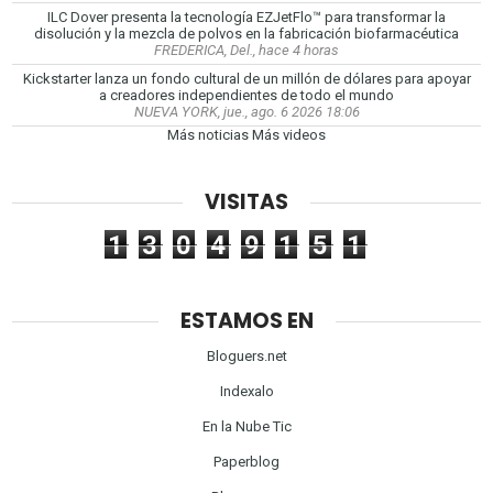
ILC Dover presenta la tecnología EZJetFlo™ para transformar la
disolución y la mezcla de polvos en la fabricación biofarmacéutica
FREDERICA, Del., hace 4 horas
Kickstarter lanza un fondo cultural de un millón de dólares para apoyar
a creadores independientes de todo el mundo
NUEVA YORK, jue., ago. 6 2026 18:06
Más noticias
Más videos
VISITAS
1
3
0
4
9
1
5
1
ESTAMOS EN
Bloguers.net
Indexalo
En la Nube Tic
Paperblog