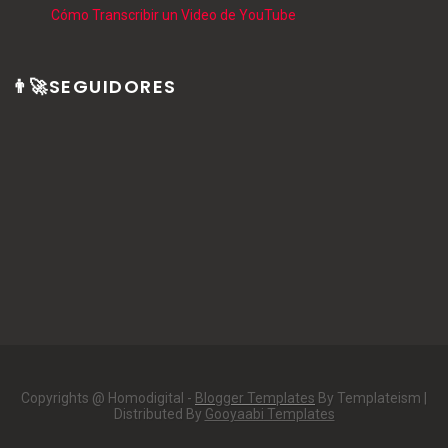
Cómo Transcribir un Video de YouTube
👨‍🚀SEGUIDORES
Copyrights @ Homodigital -
Blogger Templates
By Templateism |
Distributed By
Gooyaabi Templates