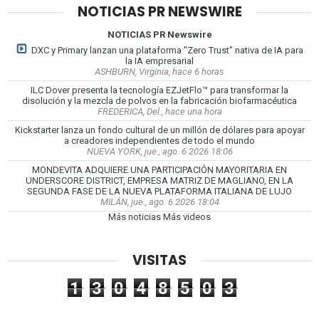
NOTICIAS PR NEWSWIRE
NOTICIAS PR Newswire
DXC y Primary lanzan una plataforma "Zero Trust" nativa de IA para
la IA empresarial
ASHBURN, Virginia, hace 6 horas
ILC Dover presenta la tecnología EZJetFlo™ para transformar la
disolución y la mezcla de polvos en la fabricación biofarmacéutica
FREDERICA, Del., hace una hora
Kickstarter lanza un fondo cultural de un millón de dólares para apoyar
a creadores independientes de todo el mundo
NUEVA YORK, jue., ago. 6 2026 18:06
MONDEVITA ADQUIERE UNA PARTICIPACIÓN MAYORITARIA EN
UNDERSCORE DISTRICT, EMPRESA MATRIZ DE MAGLIANO, EN LA
SEGUNDA FASE DE LA NUEVA PLATAFORMA ITALIANA DE LUJO
MILÁN, jue., ago. 6 2026 18:04
Más noticias
Más videos
VISITAS
1
3
0
4
8
5
0
3