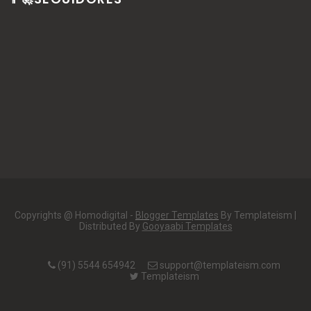
Copyrights @ Homodigital -
Blogger Templates
By Templateism |
Distributed By
Gooyaabi Templates
(91) 5544 654942
support@templateism.com
Templateism