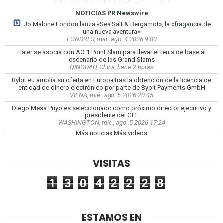
NOTICIAS PR Newswire
Jo Malone London lanza «Sea Salt & Bergamot», la «fragancia de
una nueva aventura»
LONDRES, mar., ago. 4 2026 9:00
Haier se asocia con AO 1 Point Slam para llevar el tenis de base al
escenario de los Grand Slams
QINGDAO, China, hace 2 horas
Bybit.eu amplía su oferta en Europa tras la obtención de la licencia de
entidad de dinero electrónico por parte de Bybit Payments GmbH
VIENA, mié., ago. 5 2026 20:45
Diego Mesa Puyo es seleccionado como próximo director ejecutivo y
presidente del GEF
WASHINGTON, mié., ago. 5 2026 17:24
Más noticias
Más videos
VISITAS
1
3
0
4
2
2
2
8
ESTAMOS EN