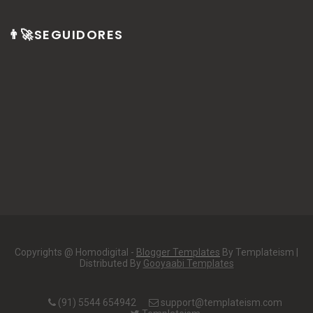
👨‍🚀SEGUIDORES
Copyrights @ Homodigital -
Blogger Templates
By Templateism |
Distributed By
Gooyaabi Templates
(91) 5544 654942
support@templateism.com