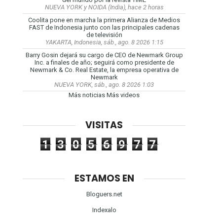
NUEVA YORK y NOIDA (India), hace 2 horas
Coolita pone en marcha la primera Alianza de Medios
FAST de Indonesia junto con las principales cadenas
de televisión
YAKARTA, Indonesia, sáb., ago. 8 2026 1:15
Barry Gosin dejará su cargo de CEO de Newmark Group
Inc. a finales de año; seguirá como presidente de
Newmark & Co. Real Estate, la empresa operativa de
Newmark
NUEVA YORK, sáb., ago. 8 2026 1:03
Más noticias
Más videos
VISITAS
1
3
0
5
6
9
7
7
ESTAMOS EN
Bloguers.net
Indexalo