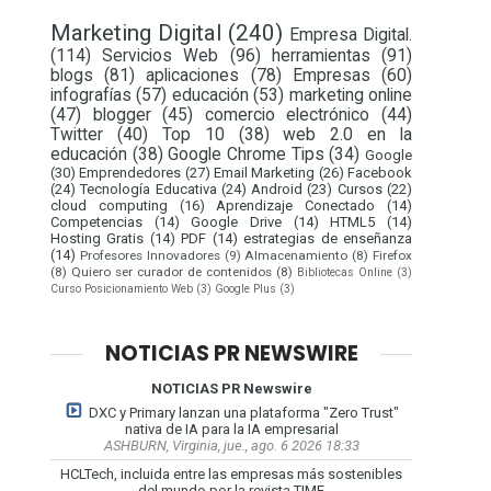
Marketing Digital
(240)
Empresa Digital.
(114)
Servicios Web
(96)
herramientas
(91)
blogs
(81)
aplicaciones
(78)
Empresas
(60)
infografías
(57)
educación
(53)
marketing online
(47)
blogger
(45)
comercio electrónico
(44)
Twitter
(40)
Top 10
(38)
web 2.0 en la
educación
(38)
Google Chrome Tips
(34)
Google
(30)
Emprendedores
(27)
Email Marketing
(26)
Facebook
(24)
Tecnología Educativa
(24)
Android
(23)
Cursos
(22)
cloud computing
(16)
Aprendizaje Conectado
(14)
Competencias
(14)
Google Drive
(14)
HTML5
(14)
Hosting Gratis
(14)
PDF
(14)
estrategias de enseñanza
(14)
Profesores Innovadores
(9)
Almacenamiento
(8)
Firefox
(8)
Quiero ser curador de contenidos
(8)
Bibliotecas Online
(3)
Curso Posicionamiento Web
(3)
Google Plus
(3)
NOTICIAS PR NEWSWIRE
NOTICIAS PR Newswire
DXC y Primary lanzan una plataforma "Zero Trust"
nativa de IA para la IA empresarial
ASHBURN, Virginia, jue., ago. 6 2026 18:33
HCLTech, incluida entre las empresas más sostenibles
del mundo por la revista TIME