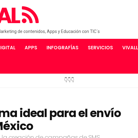
AL
Marketing de contenidos, Apps y Educación con TIC´s
IGITAL
APPS
INFOGRAFÍAS
SERVICIOS
VIVAL
👇👇👇
ma ideal para el envío
México
 la creación de campañas de SMS