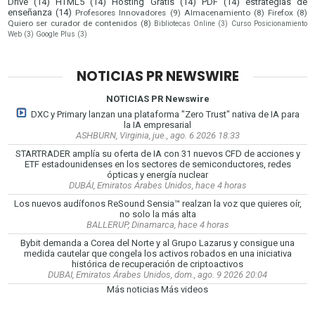
Drive
(14)
HTML5
(14)
Hosting Gratis
(14)
PDF
(14)
estrategias de
enseñanza
(14)
Profesores Innovadores
(9)
Almacenamiento
(8)
Firefox
(8)
Quiero ser curador de contenidos
(8)
Bibliotecas Online
(3)
Curso Posicionamiento
Web
(3)
Google Plus
(3)
NOTICIAS PR NEWSWIRE
NOTICIAS PR Newswire
DXC y Primary lanzan una plataforma "Zero Trust" nativa de IA para
la IA empresarial
ASHBURN, Virginia, jue., ago. 6 2026 18:33
STARTRADER amplía su oferta de IA con 31 nuevos CFD de acciones y
ETF estadounidenses en los sectores de semiconductores, redes
ópticas y energía nuclear
DUBÁI, Emiratos Árabes Unidos, hace 4 horas
Los nuevos audífonos ReSound Sensia™ realzan la voz que quieres oír,
no solo la más alta
BALLERUP, Dinamarca, hace 4 horas
Bybit demanda a Corea del Norte y al Grupo Lazarus y consigue una
medida cautelar que congela los activos robados en una iniciativa
histórica de recuperación de criptoactivos
DUBAI, Emiratos Árabes Unidos, dom., ago. 9 2026 20:04
Más noticias
Más videos