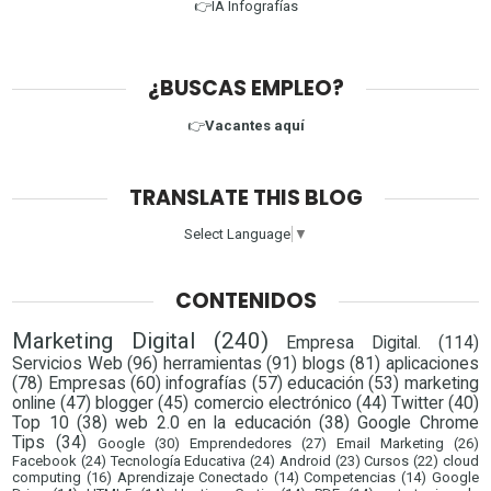
👉IA Infografías
¿BUSCAS EMPLEO?
👉
Vacantes aquí
TRANSLATE THIS BLOG
Select Language
▼
CONTENIDOS
Marketing Digital
(240)
Empresa Digital.
(114)
Servicios Web
(96)
herramientas
(91)
blogs
(81)
aplicaciones
(78)
Empresas
(60)
infografías
(57)
educación
(53)
marketing
online
(47)
blogger
(45)
comercio electrónico
(44)
Twitter
(40)
Top 10
(38)
web 2.0 en la educación
(38)
Google Chrome
Tips
(34)
Google
(30)
Emprendedores
(27)
Email Marketing
(26)
Facebook
(24)
Tecnología Educativa
(24)
Android
(23)
Cursos
(22)
cloud
computing
(16)
Aprendizaje Conectado
(14)
Competencias
(14)
Google