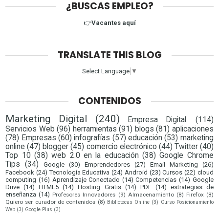
¿BUSCAS EMPLEO?
👉
Vacantes aquí
TRANSLATE THIS BLOG
Select Language
▼
CONTENIDOS
Marketing Digital
(240)
Empresa Digital.
(114)
Servicios Web
(96)
herramientas
(91)
blogs
(81)
aplicaciones
(78)
Empresas
(60)
infografías
(57)
educación
(53)
marketing
online
(47)
blogger
(45)
comercio electrónico
(44)
Twitter
(40)
Top 10
(38)
web 2.0 en la educación
(38)
Google Chrome
Tips
(34)
Google
(30)
Emprendedores
(27)
Email Marketing
(26)
Facebook
(24)
Tecnología Educativa
(24)
Android
(23)
Cursos
(22)
cloud
computing
(16)
Aprendizaje Conectado
(14)
Competencias
(14)
Google
Drive
(14)
HTML5
(14)
Hosting Gratis
(14)
PDF
(14)
estrategias de
enseñanza
(14)
Profesores Innovadores
(9)
Almacenamiento
(8)
Firefox
(8)
Quiero ser curador de contenidos
(8)
Bibliotecas Online
(3)
Curso Posicionamiento
Web
(3)
Google Plus
(3)