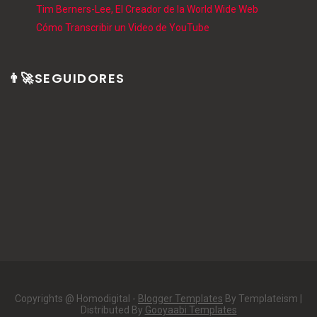
Tim Berners-Lee, El Creador de la World Wide Web
Cómo Transcribir un Video de YouTube
👨‍🚀SEGUIDORES
Copyrights @ Homodigital -
Blogger Templates
By Templateism |
Distributed By
Gooyaabi Templates