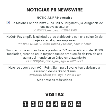
NOTICIAS PR NEWSWIRE
NOTICIAS PR Newswire
Jo Malone London lanza «Sea Salt & Bergamot», la «fragancia de
una nueva aventura»
LONDRES, mar., ago. 4 2026 9:00
KuCoin Pay amplía la utilidad de las stablecoins con una solución de
tarjetas regalo para empresas
PROVIDENCIALES, Islas Turcas y Caicos, hace 2 horas
Sinopec pone en marcha una planta de PVA especializado de 50 000
toneladas, creando así la mayor base de producción de PVA de alta
gama del mundo en un único emplazamiento
CHONGQING, China, jue., ago. 6 2026 5:21
Haier se asocia con AO 1 Point Slam para llevar el tenis de base al
escenario de los Grand Slams
QINGDAO, China, jue., ago. 6 2026 1:50
Más noticias
Más videos
VISITAS
1
3
0
4
4
7
0
4