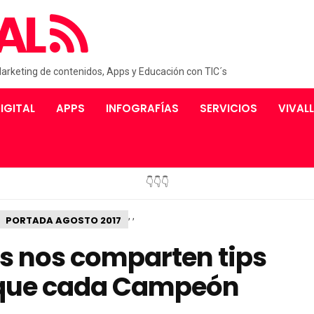
AL
Marketing de contenidos, Apps y Educación con TIC´s
IGITAL
APPS
INFOGRAFÍAS
SERVICIOS
VIVAL
👇👇👇
,
,
PORTADA AGOSTO 2017
os nos comparten tips
 que cada Campeón