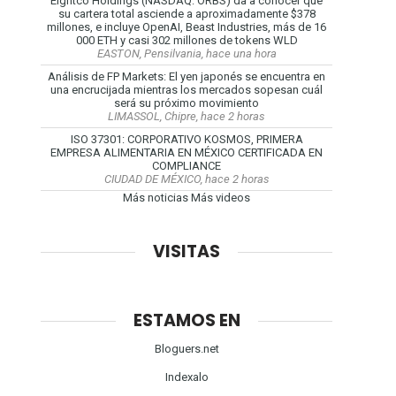
Eightco Holdings (NASDAQ: ORBS) da a conocer que
su cartera total asciende a aproximadamente $378
millones, e incluye OpenAI, Beast Industries, más de 16
000 ETH y casi 302 millones de tokens WLD
EASTON, Pensilvania, hace una hora
Análisis de FP Markets: El yen japonés se encuentra en
una encrucijada mientras los mercados sopesan cuál
será su próximo movimiento
LIMASSOL, Chipre, hace 2 horas
ISO 37301: CORPORATIVO KOSMOS, PRIMERA
EMPRESA ALIMENTARIA EN MÉXICO CERTIFICADA EN
COMPLIANCE
CIUDAD DE MÉXICO, hace 2 horas
Más noticias
Más videos
VISITAS
ESTAMOS EN
Bloguers.net
Indexalo