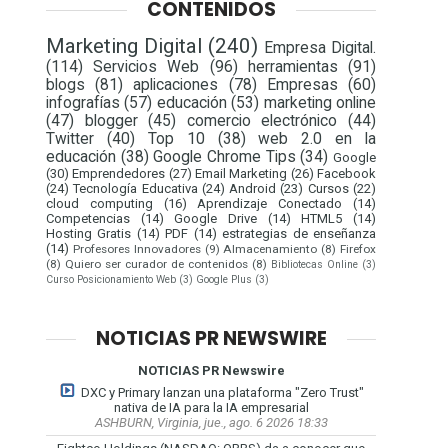
CONTENIDOS
Marketing Digital
(240)
Empresa Digital.
(114)
Servicios Web
(96)
herramientas
(91)
blogs
(81)
aplicaciones
(78)
Empresas
(60)
infografías
(57)
educación
(53)
marketing online
(47)
blogger
(45)
comercio electrónico
(44)
Twitter
(40)
Top 10
(38)
web 2.0 en la
educación
(38)
Google Chrome Tips
(34)
Google
(30)
Emprendedores
(27)
Email Marketing
(26)
Facebook
(24)
Tecnología Educativa
(24)
Android
(23)
Cursos
(22)
cloud computing
(16)
Aprendizaje Conectado
(14)
Competencias
(14)
Google Drive
(14)
HTML5
(14)
Hosting Gratis
(14)
PDF
(14)
estrategias de enseñanza
(14)
Profesores Innovadores
(9)
Almacenamiento
(8)
Firefox
(8)
Quiero ser curador de contenidos
(8)
Bibliotecas Online
(3)
Curso Posicionamiento Web
(3)
Google Plus
(3)
NOTICIAS PR NEWSWIRE
NOTICIAS PR Newswire
DXC y Primary lanzan una plataforma "Zero Trust"
nativa de IA para la IA empresarial
ASHBURN, Virginia, jue., ago. 6 2026 18:33