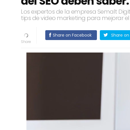
del SEO deben saber.
Los expertos de la empresa Semalt Digi
tips de video marketing para mejorar el
Share on Facebook
Share on 