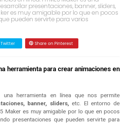
sarrollar presentaciones, banner, sliders,
aker es muy amigable por lo que en pocos
ue pueden servirte para varios
Twitter
Share on Pinterest
 herramienta para crear animaciones en
s una herramienta en línea que nos permite
taciones, banner, sliders,
etc. El entorno de
5 Maker es muy amigable por lo que en pocos
ando presentaciones que pueden servirte para