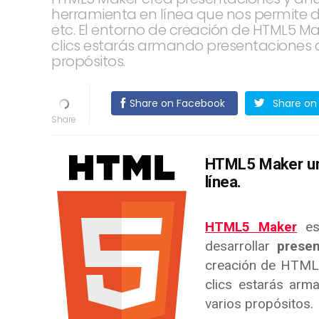
herramienta en línea que nos permite de
etc. El entorno de creación de HTML5 M
clics estarás armando presentaciones q
propósitos.
Share on Facebook
Share on 
HTML5 Maker una
línea.
HTML5 Maker
e
desarrollar
presen
creación de HTML
clics estarás arm
varios propósitos.