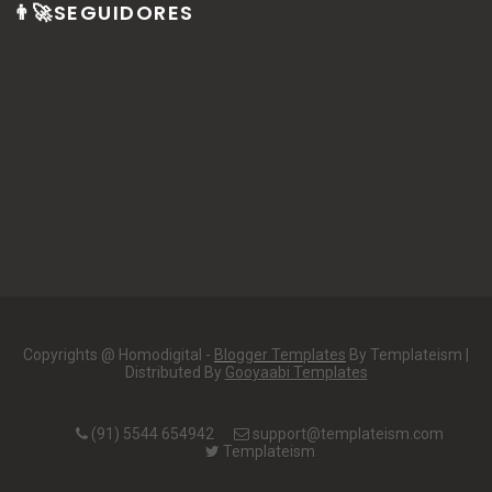
👨‍🚀SEGUIDORES
Copyrights @ Homodigital -
Blogger Templates
By Templateism |
Distributed By
Gooyaabi Templates
(91) 5544 654942
support@templateism.com
Templateism