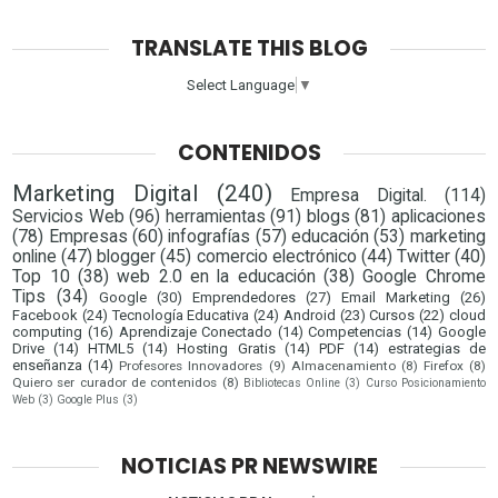
TRANSLATE THIS BLOG
Select Language
▼
CONTENIDOS
Marketing Digital
(240)
Empresa Digital.
(114)
Servicios Web
(96)
herramientas
(91)
blogs
(81)
aplicaciones
(78)
Empresas
(60)
infografías
(57)
educación
(53)
marketing
online
(47)
blogger
(45)
comercio electrónico
(44)
Twitter
(40)
Top 10
(38)
web 2.0 en la educación
(38)
Google Chrome
Tips
(34)
Google
(30)
Emprendedores
(27)
Email Marketing
(26)
Facebook
(24)
Tecnología Educativa
(24)
Android
(23)
Cursos
(22)
cloud
computing
(16)
Aprendizaje Conectado
(14)
Competencias
(14)
Google
Drive
(14)
HTML5
(14)
Hosting Gratis
(14)
PDF
(14)
estrategias de
enseñanza
(14)
Profesores Innovadores
(9)
Almacenamiento
(8)
Firefox
(8)
Quiero ser curador de contenidos
(8)
Bibliotecas Online
(3)
Curso Posicionamiento
Web
(3)
Google Plus
(3)
NOTICIAS PR NEWSWIRE