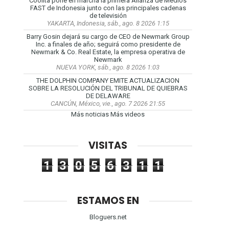
Coolita pone en marcha la primera Alianza de Medios
FAST de Indonesia junto con las principales cadenas
de televisión
YAKARTA, Indonesia, sáb., ago. 8 2026 1:15
Barry Gosin dejará su cargo de CEO de Newmark Group
Inc. a finales de año; seguirá como presidente de
Newmark & Co. Real Estate, la empresa operativa de
Newmark
NUEVA YORK, sáb., ago. 8 2026 1:03
THE DOLPHIN COMPANY EMITE ACTUALIZACION
SOBRE LA RESOLUCIÓN DEL TRIBUNAL DE QUIEBRAS
DE DELAWARE
CANCÚN, México, vie., ago. 7 2026 21:55
Más noticias
Más videos
VISITAS
1
3
0
5
6
3
1
1
ESTAMOS EN
Bloguers.net