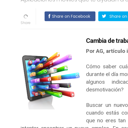
Share on Facebook
Share on 
Cambia de traba
Por AG, a
rtículo 
Cómo saber cuán
durante el día mo
algunos indic
desmotivación?
Buscar un nuevo
cuando estás con
que no eres tan 