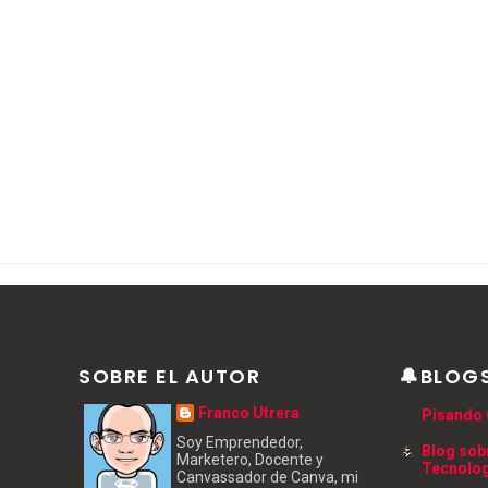
SOBRE EL AUTOR
🔔BLOG
Franco Utrera
Pisando 
Soy Emprendedor,
Blog sob
Marketero, Docente y
Tecnolo
Canvassador de Canva, mi