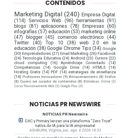
CONTENIDOS
Marketing Digital
(240)
Empresa Digital.
(114)
Servicios Web
(96)
herramientas
(91)
blogs
(81)
aplicaciones
(78)
Empresas
(60)
infografías
(57)
educación
(53)
marketing online
(47)
blogger
(45)
comercio electrónico
(44)
Twitter
(40)
Top 10
(38)
web 2.0 en la
educación
(38)
Google Chrome Tips
(34)
Google
(30)
Emprendedores
(27)
Email Marketing
(26)
Facebook
(24)
Tecnología Educativa
(24)
Android
(23)
Cursos
(22)
cloud computing
(16)
Aprendizaje Conectado
(14)
Competencias
(14)
Google Drive
(14)
HTML5
(14)
Hosting Gratis
(14)
PDF
(14)
estrategias de enseñanza
(14)
Profesores Innovadores
(9)
Almacenamiento
(8)
Firefox
(8)
Quiero ser curador de contenidos
(8)
Bibliotecas Online
(3)
Curso Posicionamiento Web
(3)
Google Plus
(3)
NOTICIAS PR NEWSWIRE
NOTICIAS PR Newswire
DXC y Primary lanzan una plataforma "Zero Trust"
nativa de IA para la IA empresarial
ASHBURN, Virginia, jue., ago. 6 2026 18:33