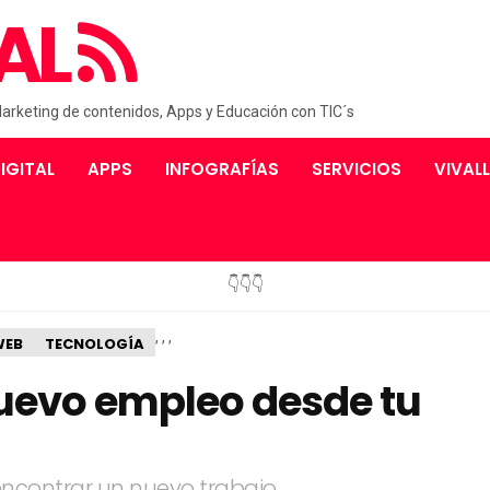
AL
Marketing de contenidos, Apps y Educación con TIC´s
IGITAL
APPS
INFOGRAFÍAS
SERVICIOS
VIVAL
👇👇👇
,
,
,
WEB
TECNOLOGÍA
uevo empleo desde tu
ncontrar un nuevo trabajo.