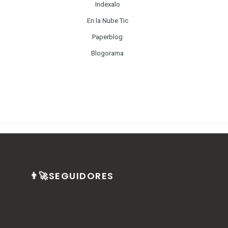
Indexalo
En la Nube Tic
Paperblog
Blogorama
👨‍🚀SEGUIDORES