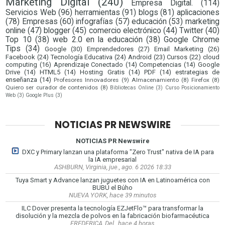
Marketing Digital
(240)
Empresa Digital.
(114)
Servicios Web
(96)
herramientas
(91)
blogs
(81)
aplicaciones
(78)
Empresas
(60)
infografías
(57)
educación
(53)
marketing
online
(47)
blogger
(45)
comercio electrónico
(44)
Twitter
(40)
Top 10
(38)
web 2.0 en la educación
(38)
Google Chrome
Tips
(34)
Google
(30)
Emprendedores
(27)
Email Marketing
(26)
Facebook
(24)
Tecnología Educativa
(24)
Android
(23)
Cursos
(22)
cloud
computing
(16)
Aprendizaje Conectado
(14)
Competencias
(14)
Google
Drive
(14)
HTML5
(14)
Hosting Gratis
(14)
PDF
(14)
estrategias de
enseñanza
(14)
Profesores Innovadores
(9)
Almacenamiento
(8)
Firefox
(8)
Quiero ser curador de contenidos
(8)
Bibliotecas Online
(3)
Curso Posicionamiento
Web
(3)
Google Plus
(3)
NOTICIAS PR NEWSWIRE
NOTICIAS PR Newswire
DXC y Primary lanzan una plataforma "Zero Trust" nativa de IA para
la IA empresarial
ASHBURN, Virginia, jue., ago. 6 2026 18:33
Tuya Smart y Advance lanzan juguetes con IA en Latinoamérica con
BUBÚ el Búho
NUEVA YORK, hace 39 minutos
ILC Dover presenta la tecnología EZJetFlo™ para transformar la
disolución y la mezcla de polvos en la fabricación biofarmacéutica
FREDERICA, Del., hace 4 horas