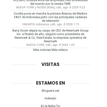
HCLTech, incluida entre las empresas más sostenibles
del mundo por la revista TIME
NUEVA YORK y NOIDA (India), sáb., ago. 8 2026 9:23
Coolita pone en marcha la primera Alianza de Medios
FAST de Indonesia junto con las principales cadenas
de televisión
YAKARTA, Indonesia, sáb., ago. 8 2026 1:15
Barry Gosin dejará su cargo de CEO de Newmark Group
Inc. a finales de año; seguirá como presidente de
Newmark & Co. Real Estate, la empresa operativa de
Newmark
NUEVA YORK, sáb., ago. 8 2026 1:03
Más noticias
Más videos
VISITAS
ESTAMOS EN
Bloguers.net
Indexalo
En la Nube Tic