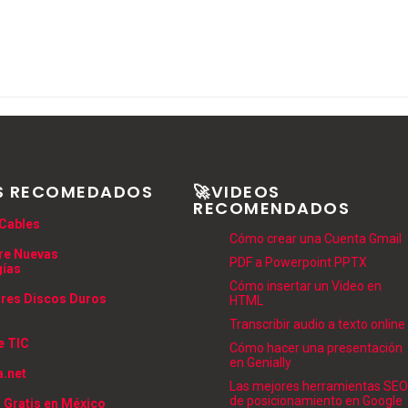
S RECOMEDADOS
🚀VIDEOS
RECOMENDADOS
Cables
Cómo crear una Cuenta Gmail
re Nuevas
PDF a Powerpoint PPTX
gías
Cómo insertar un Video en
res Discos Duros
HTML
Transcribir audio a texto online
e TIC
Cómo hacer una presentación
en Genially
.net
Las mejores herramientas SEO
de posicionamiento en Google
 Gratis en México