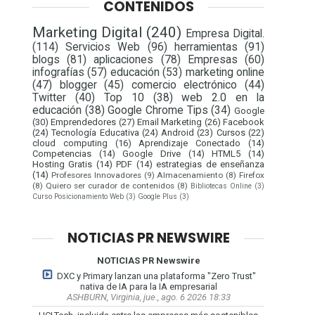
CONTENIDOS
Marketing Digital
(240)
Empresa Digital.
(114)
Servicios Web
(96)
herramientas
(91)
blogs
(81)
aplicaciones
(78)
Empresas
(60)
infografías
(57)
educación
(53)
marketing online
(47)
blogger
(45)
comercio electrónico
(44)
Twitter
(40)
Top 10
(38)
web 2.0 en la
educación
(38)
Google Chrome Tips
(34)
Google
(30)
Emprendedores
(27)
Email Marketing
(26)
Facebook
(24)
Tecnología Educativa
(24)
Android
(23)
Cursos
(22)
cloud computing
(16)
Aprendizaje Conectado
(14)
Competencias
(14)
Google Drive
(14)
HTML5
(14)
Hosting Gratis
(14)
PDF
(14)
estrategias de enseñanza
(14)
Profesores Innovadores
(9)
Almacenamiento
(8)
Firefox
(8)
Quiero ser curador de contenidos
(8)
Bibliotecas Online
(3)
Curso Posicionamiento Web
(3)
Google Plus
(3)
NOTICIAS PR NEWSWIRE
NOTICIAS PR Newswire
DXC y Primary lanzan una plataforma "Zero Trust"
nativa de IA para la IA empresarial
ASHBURN, Virginia, jue., ago. 6 2026 18:33