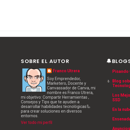
SOBRE EL AUTOR
🔔BLOG
Franco Utrera
Pisando 
Soy Emprendedor,
Blog sob
Marketero, Docente y
Tecnolo
Canvassador de Canva, mi
nombre es Franco Utrera,
Los Mejo
mi objetivo: Compartir Herramientas ,
SSD
Consejos y Tips que te ayuden a
desarrollar habilidades tecnológicas🦾
En la nub
para crear soluciones en diversos
entornos.
Ensenada
Ver todo mi perfil
Anuncios