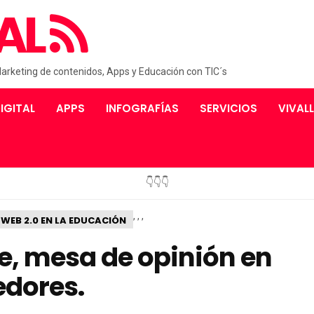
AL
Marketing de contenidos, Apps y Educación con TIC´s
IGITAL
APPS
INFOGRAFÍAS
SERVICIOS
VIVAL
👇👇👇
,
,
,
WEB 2.0 EN LA EDUCACIÓN
e, mesa de opinión en
edores.