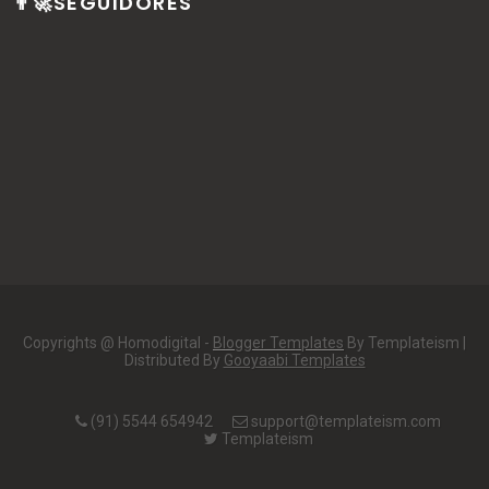
👨‍🚀SEGUIDORES
Copyrights @ Homodigital -
Blogger Templates
By Templateism |
Distributed By
Gooyaabi Templates
(91) 5544 654942
support@templateism.com
Templateism