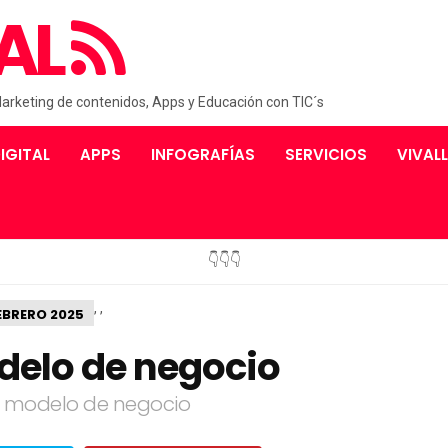
AL
Marketing de contenidos, Apps y Educación con TIC´s
IGITAL
APPS
INFOGRAFÍAS
SERVICIOS
VIVAL
👇👇👇
,
,
BRERO 2025
delo de negocio
u modelo de negocio