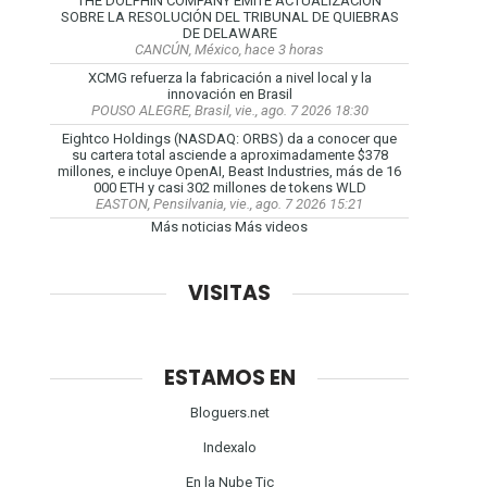
THE DOLPHIN COMPANY EMITE ACTUALIZACION
SOBRE LA RESOLUCIÓN DEL TRIBUNAL DE QUIEBRAS
DE DELAWARE
CANCÚN, México, hace 3 horas
XCMG refuerza la fabricación a nivel local y la
innovación en Brasil
POUSO ALEGRE, Brasil, vie., ago. 7 2026 18:30
Eightco Holdings (NASDAQ: ORBS) da a conocer que
su cartera total asciende a aproximadamente $378
millones, e incluye OpenAI, Beast Industries, más de 16
000 ETH y casi 302 millones de tokens WLD
EASTON, Pensilvania, vie., ago. 7 2026 15:21
Más noticias
Más videos
VISITAS
ESTAMOS EN
Bloguers.net
Indexalo
En la Nube Tic