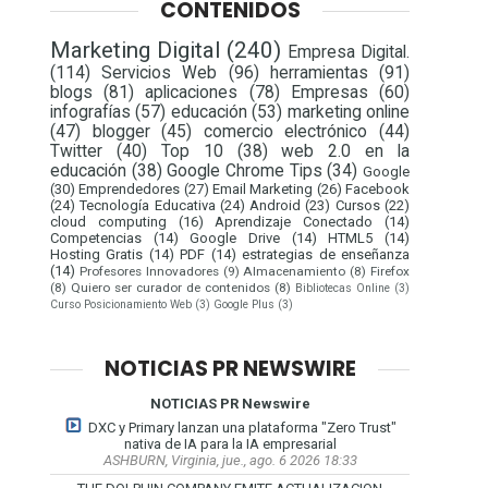
CONTENIDOS
Marketing Digital
(240)
Empresa Digital.
(114)
Servicios Web
(96)
herramientas
(91)
blogs
(81)
aplicaciones
(78)
Empresas
(60)
infografías
(57)
educación
(53)
marketing online
(47)
blogger
(45)
comercio electrónico
(44)
Twitter
(40)
Top 10
(38)
web 2.0 en la
educación
(38)
Google Chrome Tips
(34)
Google
(30)
Emprendedores
(27)
Email Marketing
(26)
Facebook
(24)
Tecnología Educativa
(24)
Android
(23)
Cursos
(22)
cloud computing
(16)
Aprendizaje Conectado
(14)
Competencias
(14)
Google Drive
(14)
HTML5
(14)
Hosting Gratis
(14)
PDF
(14)
estrategias de enseñanza
(14)
Profesores Innovadores
(9)
Almacenamiento
(8)
Firefox
(8)
Quiero ser curador de contenidos
(8)
Bibliotecas Online
(3)
Curso Posicionamiento Web
(3)
Google Plus
(3)
NOTICIAS PR NEWSWIRE
NOTICIAS PR Newswire
DXC y Primary lanzan una plataforma "Zero Trust"
nativa de IA para la IA empresarial
ASHBURN, Virginia, jue., ago. 6 2026 18:33