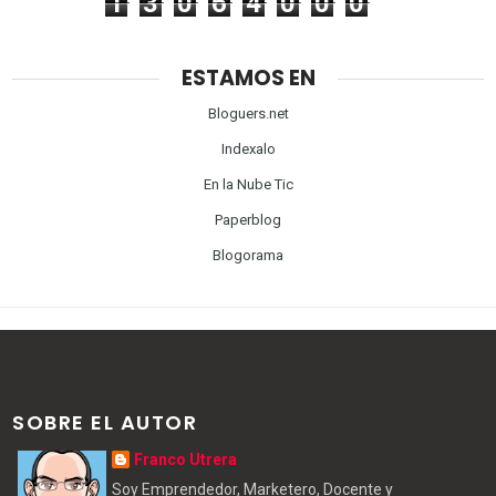
1
3
0
6
4
0
0
0
ESTAMOS EN
Bloguers.net
Indexalo
En la Nube Tic
Paperblog
Blogorama
SOBRE EL AUTOR
Franco Utrera
Soy Emprendedor, Marketero, Docente y