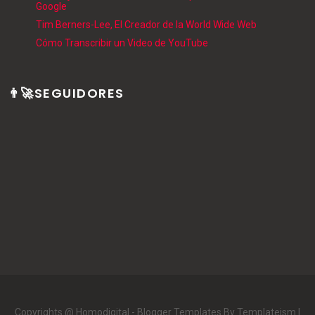
Google
Tim Berners-Lee, El Creador de la World Wide Web
Cómo Transcribir un Video de YouTube
👨‍🚀SEGUIDORES
Copyrights @ Homodigital -
Blogger Templates
By Templateism |