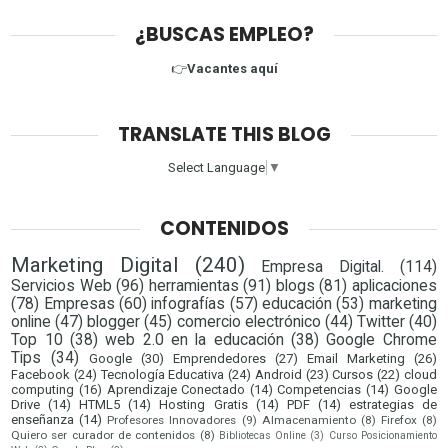
¿BUSCAS EMPLEO?
👉
Vacantes aquí
TRANSLATE THIS BLOG
Select Language
▼
CONTENIDOS
Marketing Digital
(240)
Empresa Digital.
(114)
Servicios Web
(96)
herramientas
(91)
blogs
(81)
aplicaciones
(78)
Empresas
(60)
infografías
(57)
educación
(53)
marketing
online
(47)
blogger
(45)
comercio electrónico
(44)
Twitter
(40)
Top 10
(38)
web 2.0 en la educación
(38)
Google Chrome
Tips
(34)
Google
(30)
Emprendedores
(27)
Email Marketing
(26)
Facebook
(24)
Tecnología Educativa
(24)
Android
(23)
Cursos
(22)
cloud
computing
(16)
Aprendizaje Conectado
(14)
Competencias
(14)
Google
Drive
(14)
HTML5
(14)
Hosting Gratis
(14)
PDF
(14)
estrategias de
enseñanza
(14)
Profesores Innovadores
(9)
Almacenamiento
(8)
Firefox
(8)
Quiero ser curador de contenidos
(8)
Bibliotecas Online
(3)
Curso Posicionamiento