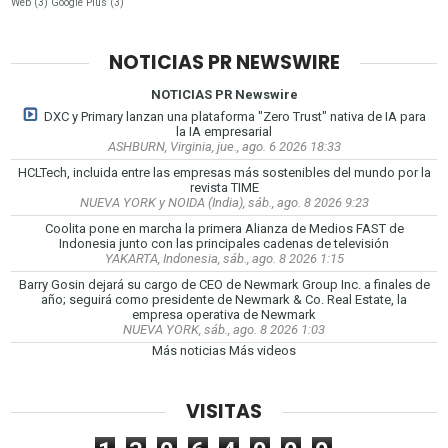
Web
(3)
Google Plus
(3)
NOTICIAS PR NEWSWIRE
NOTICIAS PR Newswire
DXC y Primary lanzan una plataforma "Zero Trust" nativa de IA para
la IA empresarial
ASHBURN, Virginia, jue., ago. 6 2026 18:33
HCLTech, incluida entre las empresas más sostenibles del mundo por la
revista TIME
NUEVA YORK y NOIDA (India), sáb., ago. 8 2026 9:23
Coolita pone en marcha la primera Alianza de Medios FAST de
Indonesia junto con las principales cadenas de televisión
YAKARTA, Indonesia, sáb., ago. 8 2026 1:15
Barry Gosin dejará su cargo de CEO de Newmark Group Inc. a finales de
año; seguirá como presidente de Newmark & Co. Real Estate, la
empresa operativa de Newmark
NUEVA YORK, sáb., ago. 8 2026 1:03
Más noticias
Más videos
VISITAS