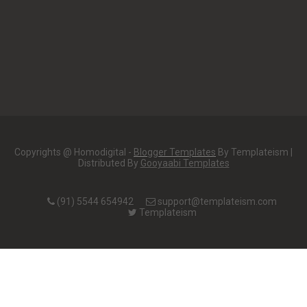
Copyrights @ Homodigital -
Blogger Templates
By Templateism |
Distributed By
Gooyaabi Templates
(91) 5544 654942
support@templateism.com
Templateism