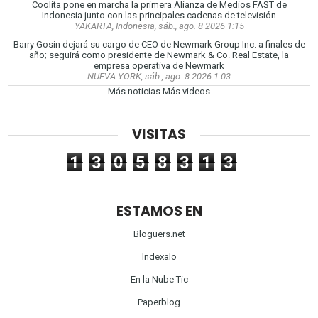
Coolita pone en marcha la primera Alianza de Medios FAST de
Indonesia junto con las principales cadenas de televisión
YAKARTA, Indonesia, sáb., ago. 8 2026 1:15
Barry Gosin dejará su cargo de CEO de Newmark Group Inc. a finales de
año; seguirá como presidente de Newmark & Co. Real Estate, la
empresa operativa de Newmark
NUEVA YORK, sáb., ago. 8 2026 1:03
Más noticias
Más videos
VISITAS
1
3
0
5
8
3
1
3
ESTAMOS EN
Bloguers.net
Indexalo
En la Nube Tic
Paperblog