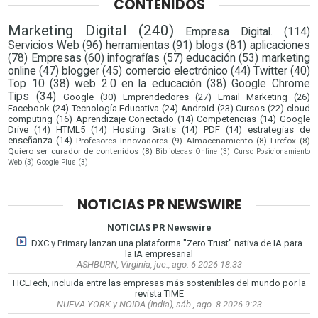
CONTENIDOS
Marketing Digital
(240)
Empresa Digital.
(114)
Servicios Web
(96)
herramientas
(91)
blogs
(81)
aplicaciones
(78)
Empresas
(60)
infografías
(57)
educación
(53)
marketing
online
(47)
blogger
(45)
comercio electrónico
(44)
Twitter
(40)
Top 10
(38)
web 2.0 en la educación
(38)
Google Chrome
Tips
(34)
Google
(30)
Emprendedores
(27)
Email Marketing
(26)
Facebook
(24)
Tecnología Educativa
(24)
Android
(23)
Cursos
(22)
cloud
computing
(16)
Aprendizaje Conectado
(14)
Competencias
(14)
Google
Drive
(14)
HTML5
(14)
Hosting Gratis
(14)
PDF
(14)
estrategias de
enseñanza
(14)
Profesores Innovadores
(9)
Almacenamiento
(8)
Firefox
(8)
Quiero ser curador de contenidos
(8)
Bibliotecas Online
(3)
Curso Posicionamiento
Web
(3)
Google Plus
(3)
NOTICIAS PR NEWSWIRE
NOTICIAS PR Newswire
DXC y Primary lanzan una plataforma "Zero Trust" nativa de IA para
la IA empresarial
ASHBURN, Virginia, jue., ago. 6 2026 18:33
HCLTech, incluida entre las empresas más sostenibles del mundo por la
revista TIME
NUEVA YORK y NOIDA (India), sáb., ago. 8 2026 9:23