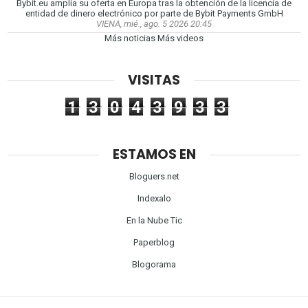
Bybit.eu amplía su oferta en Europa tras la obtención de la licencia de
entidad de dinero electrónico por parte de Bybit Payments GmbH
VIENA, mié., ago. 5 2026 20:45
Más noticias
Más videos
VISITAS
1
3
0
4
3
9
3
3
ESTAMOS EN
Bloguers.net
Indexalo
En la Nube Tic
Paperblog
Blogorama