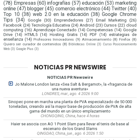
(78)
Empresas
(60)
infografías
(57)
educación
(53)
marketing
online
(47)
blogger
(45)
comercio electrónico
(44)
Twitter
(40)
Top 10
(38)
web 2.0 en la educación
(38)
Google Chrome
Tips
(34)
Google
(30)
Emprendedores
(27)
Email Marketing
(26)
Facebook
(24)
Tecnología Educativa
(24)
Android
(23)
Cursos
(22)
cloud
computing
(16)
Aprendizaje Conectado
(14)
Competencias
(14)
Google
Drive
(14)
HTML5
(14)
Hosting Gratis
(14)
PDF
(14)
estrategias de
enseñanza
(14)
Profesores Innovadores
(9)
Almacenamiento
(8)
Firefox
(8)
Quiero ser curador de contenidos
(8)
Bibliotecas Online
(3)
Curso Posicionamiento
Web
(3)
Google Plus
(3)
NOTICIAS PR NEWSWIRE
NOTICIAS PR Newswire
Jo Malone London lanza «Sea Salt & Bergamot», la «fragancia de
una nueva aventura»
LONDRES, mar., ago. 4 2026 9:00
Sinopec pone en marcha una planta de PVA especializado de 50 000
toneladas, creando así la mayor base de producción de PVA de alta
gama del mundo en un único emplazamiento
CHONGQING, China, hace 4 horas
Haier se asocia con AO 1 Point Slam para llevar el tenis de base al
escenario de los Grand Slams
QINGDAO, China, jue., ago. 6 2026 1:50