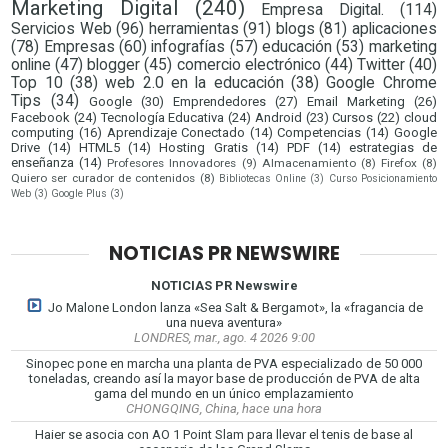
Marketing Digital
(240)
Empresa Digital.
(114)
Servicios Web
(96)
herramientas
(91)
blogs
(81)
aplicaciones
(78)
Empresas
(60)
infografías
(57)
educación
(53)
marketing
online
(47)
blogger
(45)
comercio electrónico
(44)
Twitter
(40)
Top 10
(38)
web 2.0 en la educación
(38)
Google Chrome
Tips
(34)
Google
(30)
Emprendedores
(27)
Email Marketing
(26)
Facebook
(24)
Tecnología Educativa
(24)
Android
(23)
Cursos
(22)
cloud
computing
(16)
Aprendizaje Conectado
(14)
Competencias
(14)
Google
Drive
(14)
HTML5
(14)
Hosting Gratis
(14)
PDF
(14)
estrategias de
enseñanza
(14)
Profesores Innovadores
(9)
Almacenamiento
(8)
Firefox
(8)
Quiero ser curador de contenidos
(8)
Bibliotecas Online
(3)
Curso Posicionamiento
Web
(3)
Google Plus
(3)
NOTICIAS PR NEWSWIRE
NOTICIAS PR Newswire
Jo Malone London lanza «Sea Salt & Bergamot», la «fragancia de
una nueva aventura»
LONDRES, mar., ago. 4 2026 9:00
Sinopec pone en marcha una planta de PVA especializado de 50 000
toneladas, creando así la mayor base de producción de PVA de alta
gama del mundo en un único emplazamiento
CHONGQING, China, hace una hora
Haier se asocia con AO 1 Point Slam para llevar el tenis de base al