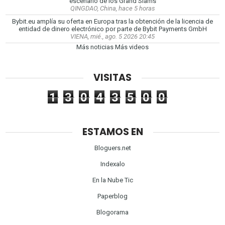
escenario de los Grand Slams
QINGDAO, China, hace 5 horas
Bybit.eu amplía su oferta en Europa tras la obtención de la licencia de
entidad de dinero electrónico por parte de Bybit Payments GmbH
VIENA, mié., ago. 5 2026 20:45
Más noticias
Más videos
VISITAS
1
3
0
4
3
5
0
0
ESTAMOS EN
Bloguers.net
Indexalo
En la Nube Tic
Paperblog
Blogorama