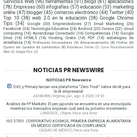
Servicios Web
(96)
herramientas
(91)
blogs
(81)
aplicaciones
(78)
Empresas
(60)
infografías
(57)
educación
(53)
marketing
online
(47)
blogger
(45)
comercio electrónico
(44)
Twitter
(40)
Top 10
(38)
web 2.0 en la educación
(38)
Google Chrome
Tips
(34)
Google
(30)
Emprendedores
(27)
Email Marketing
(26)
Facebook
(24)
Tecnología Educativa
(24)
Android
(23)
Cursos
(22)
cloud
computing
(16)
Aprendizaje Conectado
(14)
Competencias
(14)
Google
Drive
(14)
HTML5
(14)
Hosting Gratis
(14)
PDF
(14)
estrategias de
enseñanza
(14)
Profesores Innovadores
(9)
Almacenamiento
(8)
Firefox
(8)
Quiero ser curador de contenidos
(8)
Bibliotecas Online
(3)
Curso Posicionamiento
Web
(3)
Google Plus
(3)
NOTICIAS PR NEWSWIRE
NOTICIAS PR Newswire
DXC y Primary lanzan una plataforma "Zero Trust" nativa de IA para
la IA empresarial
ASHBURN, Virginia, jue., ago. 6 2026 18:33
Análisis de FP Markets: El yen japonés se encuentra en una encrucijada
mientras los mercados sopesan cuál será su próximo movimiento
LIMASSOL, Chipre, hace una hora
ISO 37301: CORPORATIVO KOSMOS, PRIMERA EMPRESA ALIMENTARIA
EN MÉXICO CERTIFICADA EN COMPLIANCE
CIUDAD DE MÉXICO, hace una hora