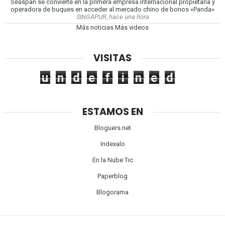
Seaspan se convierte en la primera empresa internacional propietaria y
operadora de buques en acceder al mercado chino de bonos «Panda»
SINGAPUR, hace una hora
Más noticias
Más videos
VISITAS
u
n
d
e
f
i
n
e
d
ESTAMOS EN
Bloguers.net
Indexalo
En la Nube Tic
Paperblog
Blogorama