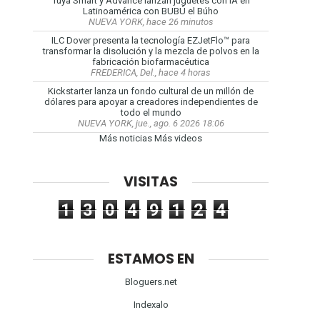
Tuya Smart y Advance lanzan juguetes con IA en
Latinoamérica con BUBÚ el Búho
NUEVA YORK, hace 26 minutos
ILC Dover presenta la tecnología EZJetFlo™ para
transformar la disolución y la mezcla de polvos en la
fabricación biofarmacéutica
FREDERICA, Del., hace 4 horas
Kickstarter lanza un fondo cultural de un millón de
dólares para apoyar a creadores independientes de
todo el mundo
NUEVA YORK, jue., ago. 6 2026 18:06
Más noticias
Más videos
VISITAS
1
3
0
4
9
1
2
4
ESTAMOS EN
Bloguers.net
Indexalo