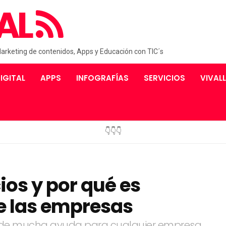
AL
Marketing de contenidos, Apps y Educación con TIC´s
IGITAL
APPS
INFOGRAFÍAS
SERVICIOS
VIVAL
👇👇👇
ios y por qué es
e las empresas
cio de mucha ayuda para cualquier empresa