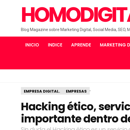
HOMODIGIT
Blog Magazine sobre Marketing Digital, Social Media, SEO, 
INICIO
INDICE
APRENDE
MARKETING D
,
EMPRESA DIGITAL.
EMPRESAS
Hacking ético, servic
importante dentro d
Sin duda el Hacking ético es un servi