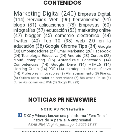
CONTENIDOS
Marketing Digital
(240)
Empresa Digital.
(114)
Servicios Web
(96)
herramientas
(91)
blogs
(81)
aplicaciones
(78)
Empresas
(60)
infografías
(57)
educación
(53)
marketing online
(47)
blogger
(45)
comercio electrónico
(44)
Twitter
(40)
Top 10
(38)
web 2.0 en la
educación
(38)
Google Chrome Tips
(34)
Google
(30)
Emprendedores
(27)
Email Marketing
(26)
Facebook
(24)
Tecnología Educativa
(24)
Android
(23)
Cursos
(22)
cloud computing
(16)
Aprendizaje Conectado
(14)
Competencias
(14)
Google Drive
(14)
HTML5
(14)
Hosting Gratis
(14)
PDF
(14)
estrategias de enseñanza
(14)
Profesores Innovadores
(9)
Almacenamiento
(8)
Firefox
(8)
Quiero ser curador de contenidos
(8)
Bibliotecas Online
(3)
Curso Posicionamiento Web
(3)
Google Plus
(3)
NOTICIAS PR NEWSWIRE
NOTICIAS PR Newswire
DXC y Primary lanzan una plataforma "Zero Trust"
nativa de IA para la IA empresarial
ASHBURN, Virginia, jue., ago. 6 2026 18:33