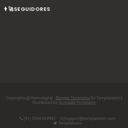
👨‍🚀SEGUIDORES
Copyrights @ Homodigital -
Blogger Templates
By Templateism |
Distributed By
Gooyaabi Templates
(91) 5544 654942
support@templateism.com
Templateism