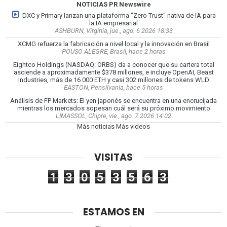
NOTICIAS PR Newswire
DXC y Primary lanzan una plataforma "Zero Trust" nativa de IA para
la IA empresarial
ASHBURN, Virginia, jue., ago. 6 2026 18:33
XCMG refuerza la fabricación a nivel local y la innovación en Brasil
POUSO ALEGRE, Brasil, hace 2 horas
Eightco Holdings (NASDAQ: ORBS) da a conocer que su cartera total
asciende a aproximadamente $378 millones, e incluye OpenAI, Beast
Industries, más de 16 000 ETH y casi 302 millones de tokens WLD
EASTON, Pensilvania, hace 5 horas
Análisis de FP Markets: El yen japonés se encuentra en una encrucijada
mientras los mercados sopesan cuál será su próximo movimiento
LIMASSOL, Chipre, vie., ago. 7 2026 14:02
Más noticias
Más videos
VISITAS
1
3
0
5
3
5
6
3
ESTAMOS EN