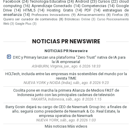
Facebook
(24)
Tecnología Educativa
(24)
Android
(23)
Cursos
(22)
cloud
computing
(16)
Aprendizaje Conectado
(14)
Competencias
(14)
Google
Drive
(14)
HTML5
(14)
Hosting Gratis
(14)
PDF
(14)
estrategias de
enseñanza
(14)
Profesores Innovadores
(9)
Almacenamiento
(8)
Firefox
(8)
Quiero ser curador de contenidos
(8)
Bibliotecas Online
(3)
Curso Posicionamiento
Web
(3)
Google Plus
(3)
NOTICIAS PR NEWSWIRE
NOTICIAS PR Newswire
DXC y Primary lanzan una plataforma "Zero Trust" nativa de IA para
la IA empresarial
ASHBURN, Virginia, jue., ago. 6 2026 18:33
HCLTech, incluida entre las empresas más sostenibles del mundo por la
revista TIME
NUEVA YORK y NOIDA (India), sáb., ago. 8 2026 9:23
Coolita pone en marcha la primera Alianza de Medios FAST de
Indonesia junto con las principales cadenas de televisión
YAKARTA, Indonesia, sáb., ago. 8 2026 1:15
Barry Gosin dejará su cargo de CEO de Newmark Group Inc. a finales de
año; seguirá como presidente de Newmark & Co. Real Estate, la
empresa operativa de Newmark
NUEVA YORK, sáb., ago. 8 2026 1:03
Más noticias
Más videos