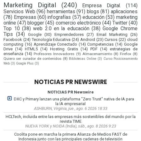
Marketing Digital
(240)
Empresa Digital.
(114)
Servicios Web
(96)
herramientas
(91)
blogs
(81)
aplicaciones
(78)
Empresas
(60)
infografías
(57)
educación
(53)
marketing
online
(47)
blogger
(45)
comercio electrónico
(44)
Twitter
(40)
Top 10
(38)
web 2.0 en la educación
(38)
Google Chrome
Tips
(34)
Google
(30)
Emprendedores
(27)
Email Marketing
(26)
Facebook
(24)
Tecnología Educativa
(24)
Android
(23)
Cursos
(22)
cloud
computing
(16)
Aprendizaje Conectado
(14)
Competencias
(14)
Google
Drive
(14)
HTML5
(14)
Hosting Gratis
(14)
PDF
(14)
estrategias de
enseñanza
(14)
Profesores Innovadores
(9)
Almacenamiento
(8)
Firefox
(8)
Quiero ser curador de contenidos
(8)
Bibliotecas Online
(3)
Curso Posicionamiento
Web
(3)
Google Plus
(3)
NOTICIAS PR NEWSWIRE
NOTICIAS PR Newswire
DXC y Primary lanzan una plataforma "Zero Trust" nativa de IA para
la IA empresarial
ASHBURN, Virginia, jue., ago. 6 2026 18:33
HCLTech, incluida entre las empresas más sostenibles del mundo por la
revista TIME
NUEVA YORK y NOIDA (India), sáb., ago. 8 2026 9:23
Coolita pone en marcha la primera Alianza de Medios FAST de
Indonesia junto con las principales cadenas de televisión