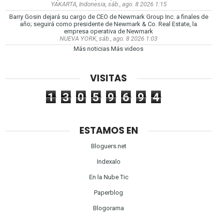
YAKARTA, Indonesia, sáb., ago. 8 2026 1:15
Barry Gosin dejará su cargo de CEO de Newmark Group Inc. a finales de
año; seguirá como presidente de Newmark & Co. Real Estate, la
empresa operativa de Newmark
NUEVA YORK, sáb., ago. 8 2026 1:03
Más noticias
Más videos
VISITAS
1
3
0
5
9
6
9
4
ESTAMOS EN
Bloguers.net
Indexalo
En la Nube Tic
Paperblog
Blogorama