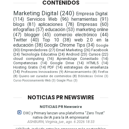
CONTENIDOS
Marketing Digital
(240)
Empresa Digital.
(114)
Servicios Web
(96)
herramientas
(91)
blogs
(81)
aplicaciones
(78)
Empresas
(60)
infografías
(57)
educación
(53)
marketing online
(47)
blogger
(45)
comercio electrónico
(44)
Twitter
(40)
Top 10
(38)
web 2.0 en la
educación
(38)
Google Chrome Tips
(34)
Google
(30)
Emprendedores
(27)
Email Marketing
(26)
Facebook
(24)
Tecnología Educativa
(24)
Android
(23)
Cursos
(22)
cloud computing
(16)
Aprendizaje Conectado
(14)
Competencias
(14)
Google Drive
(14)
HTML5
(14)
Hosting Gratis
(14)
PDF
(14)
estrategias de enseñanza
(14)
Profesores Innovadores
(9)
Almacenamiento
(8)
Firefox
(8)
Quiero ser curador de contenidos
(8)
Bibliotecas Online
(3)
Curso Posicionamiento Web
(3)
Google Plus
(3)
NOTICIAS PR NEWSWIRE
NOTICIAS PR Newswire
DXC y Primary lanzan una plataforma "Zero Trust"
nativa de IA para la IA empresarial
ASHBURN, Virginia, jue., ago. 6 2026 18:33