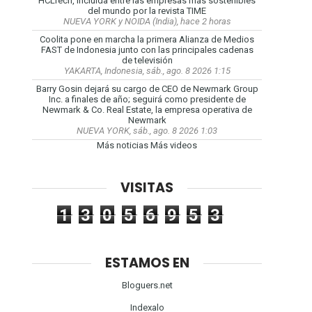
HCLTech, incluida entre las empresas más sostenibles
del mundo por la revista TIME
NUEVA YORK y NOIDA (India), hace 2 horas
Coolita pone en marcha la primera Alianza de Medios
FAST de Indonesia junto con las principales cadenas
de televisión
YAKARTA, Indonesia, sáb., ago. 8 2026 1:15
Barry Gosin dejará su cargo de CEO de Newmark Group
Inc. a finales de año; seguirá como presidente de
Newmark & Co. Real Estate, la empresa operativa de
Newmark
NUEVA YORK, sáb., ago. 8 2026 1:03
Más noticias
Más videos
VISITAS
1
3
0
5
6
9
5
3
ESTAMOS EN
Bloguers.net
Indexalo