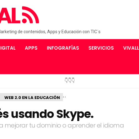
AL
Marketing de contenidos, Apps y Educación con TIC´s
IGITAL
APPS
INFOGRAFÍAS
SERVICIOS
VIVAL
👇👇👇
,
,
WEB 2.0 EN LA EDUCACIÓN
és usando Skype.
 mejorar tu dominio o aprender el idioma