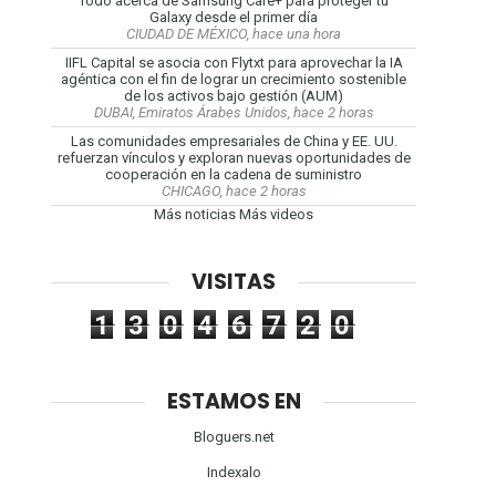
Todo acerca de Samsung Care+ para proteger tu
Galaxy desde el primer día
CIUDAD DE MÉXICO, hace una hora
IIFL Capital se asocia con Flytxt para aprovechar la IA
agéntica con el fin de lograr un crecimiento sostenible
de los activos bajo gestión (AUM)
DUBAI, Emiratos Árabes Unidos, hace 2 horas
Las comunidades empresariales de China y EE. UU.
refuerzan vínculos y exploran nuevas oportunidades de
cooperación en la cadena de suministro
CHICAGO, hace 2 horas
Más noticias
Más videos
VISITAS
1
3
0
4
6
7
2
0
ESTAMOS EN
Bloguers.net
Indexalo