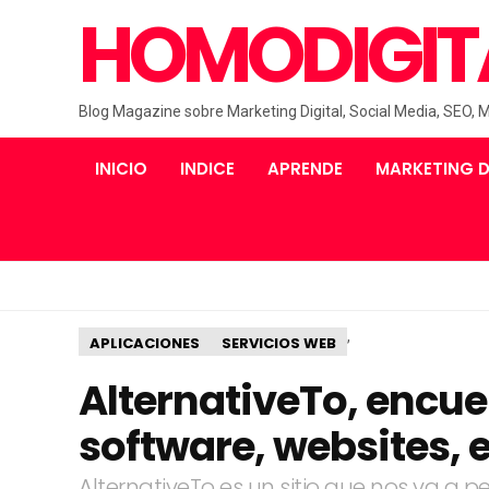
HOMODIGIT
Blog Magazine sobre Marketing Digital, Social Media, SEO, 
INICIO
INDICE
APRENDE
MARKETING D
,
APLICACIONES
SERVICIOS WEB
AlternativeTo, encue
software, websites, e
AlternativeTo es un sitio que nos va a p