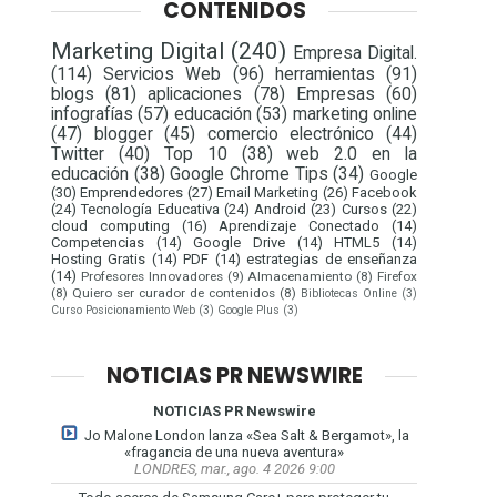
CONTENIDOS
Marketing Digital
(240)
Empresa Digital.
(114)
Servicios Web
(96)
herramientas
(91)
blogs
(81)
aplicaciones
(78)
Empresas
(60)
infografías
(57)
educación
(53)
marketing online
(47)
blogger
(45)
comercio electrónico
(44)
Twitter
(40)
Top 10
(38)
web 2.0 en la
educación
(38)
Google Chrome Tips
(34)
Google
(30)
Emprendedores
(27)
Email Marketing
(26)
Facebook
(24)
Tecnología Educativa
(24)
Android
(23)
Cursos
(22)
cloud computing
(16)
Aprendizaje Conectado
(14)
Competencias
(14)
Google Drive
(14)
HTML5
(14)
Hosting Gratis
(14)
PDF
(14)
estrategias de enseñanza
(14)
Profesores Innovadores
(9)
Almacenamiento
(8)
Firefox
(8)
Quiero ser curador de contenidos
(8)
Bibliotecas Online
(3)
Curso Posicionamiento Web
(3)
Google Plus
(3)
NOTICIAS PR NEWSWIRE
NOTICIAS PR Newswire
Jo Malone London lanza «Sea Salt & Bergamot», la
«fragancia de una nueva aventura»
LONDRES, mar., ago. 4 2026 9:00