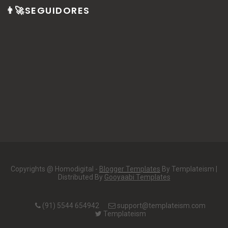
👨‍🚀SEGUIDORES
Copyrights @ Homodigital -
Blogger Templates
By Templateism |
Distributed By
Gooyaabi Templates
(91) 5544 654942
support@templateism.com
Templateism