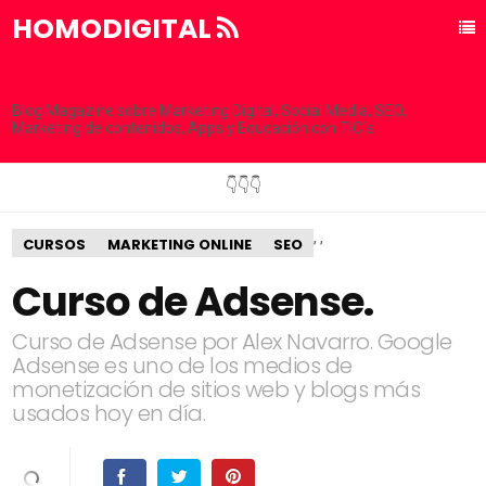
HOMODIGITAL
Blog Magazine sobre Marketing Digital, Social Media, SEO,
Marketing de contenidos, Apps y Educación con TIC´s
👇👇👇
,
,
CURSOS
MARKETING ONLINE
SEO
Curso de Adsense.
Curso de Adsense por Alex Navarro. Google
Adsense es uno de los medios de
monetización de sitios web y blogs más
usados hoy en día.