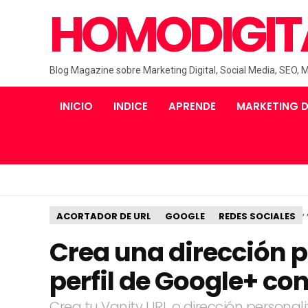
HOMODIGIT
Blog Magazine sobre Marketing Digital, Social Media, SEO, 
INICIO
INDICE
APRENDE
MARKETING D
,
ACORTADOR DE URL
GOOGLE
REDES SOCIALES
Crea una dirección p
perfil de Google+ con
Crea tu Vanity URL o dirección persona