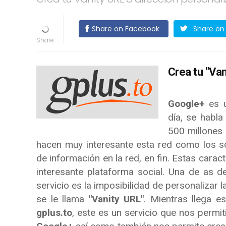
Share on Facebook
Share on 
Crea tu "Va
Google+
es u
día, se habla
500 millones 
hacen muy interesante esta red como los s
de información en la red, en fin. Estas carac
interesante plataforma social. Una de as 
servicio es la imposibilidad de personalizar 
se le llama
"Vanity URL"
. Mientras llega e
gplus.to
, este es un servicio que nos permi