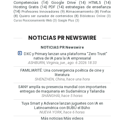
Competencias
(14)
Google Drive
(14)
HTML5
(14)
Hosting Gratis
(14)
PDF
(14)
estrategias de enseñanza
(14)
Profesores Innovadores
(9)
Almacenamiento
(8)
Firefox
(8)
Quiero ser curador de contenidos
(8)
Bibliotecas Online
(3)
Curso Posicionamiento Web
(3)
Google Plus
(3)
NOTICIAS PR NEWSWIRE
NOTICIAS PR Newswire
DXC y Primary lanzan una plataforma "Zero Trust"
nativa de IA para la IA empresarial
ASHBURN, Virginia, jue., ago. 6 2026 18:33
FAMILIARITÉ: Una convergencia poética de cine y
literatura
SHENZHEN, China, hace una hora
SANY amplía su presencia mundial con importantes
entregas de maquinaria en Sudamérica y Tailandia
SHANGHÁI, hace 5 horas
Tuya Smart y Advance lanzan juguetes con IA en
Latinoamérica con BUBÚ el Búho
NUEVA YORK, hace 6 horas
Más noticias
Más videos