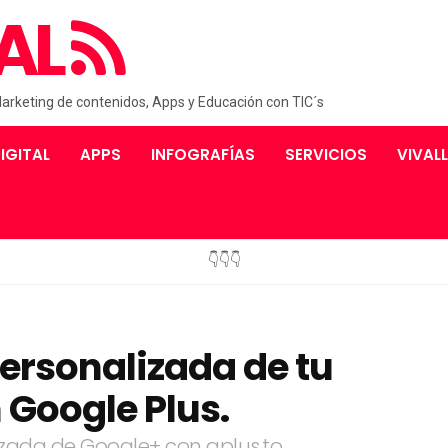
AL
Marketing de contenidos, Apps y Educación con TIC´s
IGITAL
APPS
INFOGRAFÍAS
SERVICIOS
VIVAL
👇👇👇
,
ersonalizada de tu
 Google Plus.
lizada de Google+ con gplus.to