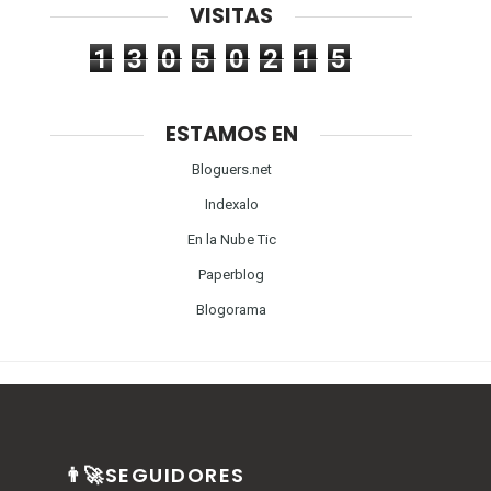
VISITAS
1
3
0
5
0
2
1
5
ESTAMOS EN
Bloguers.net
Indexalo
En la Nube Tic
Paperblog
Blogorama
👨‍🚀SEGUIDORES