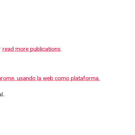
r
read more publications
.
hrome, usando la web como plataforma.
l.