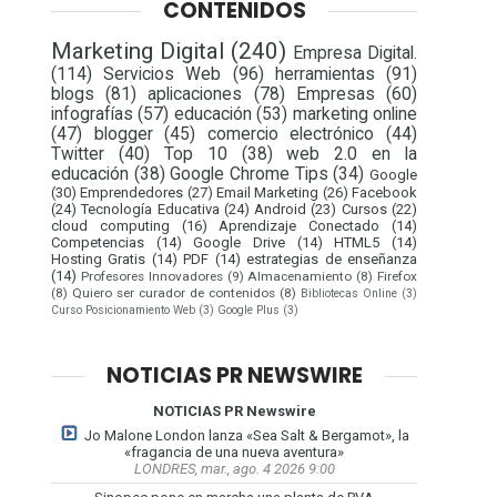
CONTENIDOS
Marketing Digital
(240)
Empresa Digital.
(114)
Servicios Web
(96)
herramientas
(91)
blogs
(81)
aplicaciones
(78)
Empresas
(60)
infografías
(57)
educación
(53)
marketing online
(47)
blogger
(45)
comercio electrónico
(44)
Twitter
(40)
Top 10
(38)
web 2.0 en la
educación
(38)
Google Chrome Tips
(34)
Google
(30)
Emprendedores
(27)
Email Marketing
(26)
Facebook
(24)
Tecnología Educativa
(24)
Android
(23)
Cursos
(22)
cloud computing
(16)
Aprendizaje Conectado
(14)
Competencias
(14)
Google Drive
(14)
HTML5
(14)
Hosting Gratis
(14)
PDF
(14)
estrategias de enseñanza
(14)
Profesores Innovadores
(9)
Almacenamiento
(8)
Firefox
(8)
Quiero ser curador de contenidos
(8)
Bibliotecas Online
(3)
Curso Posicionamiento Web
(3)
Google Plus
(3)
NOTICIAS PR NEWSWIRE
NOTICIAS PR Newswire
Jo Malone London lanza «Sea Salt & Bergamot», la
«fragancia de una nueva aventura»
LONDRES, mar., ago. 4 2026 9:00