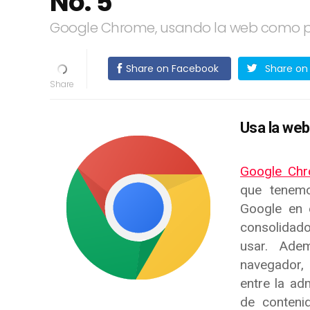
No. 5
Google Chrome, usando la web como pl
Share on Facebook
Share on 
Usa la we
Google Ch
que tenemo
Google en 
consolidad
usar. Ade
navegador,
entre la ad
de conteni