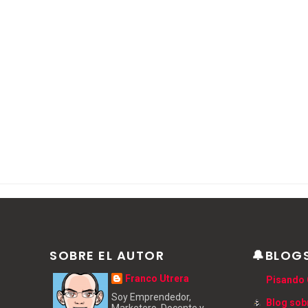
SOBRE EL AUTOR
🔔BLOG
Franco Utrera
Pisando 
Soy Emprendedor,
Blog sob
Marketero, Docente y