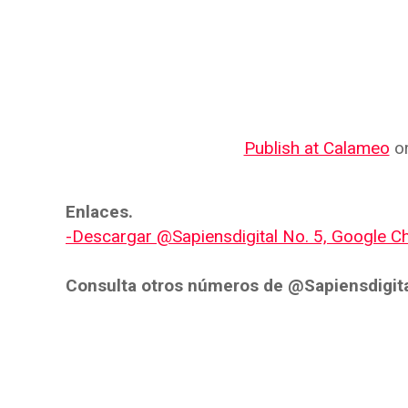
Publish at Calameo
o
Enlaces.
-Descargar @Sapiensdigital No. 5, Google C
Consulta otros números de @Sapiensdigita