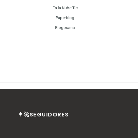
En la Nube Tic
Paperblog
Blogorama
👨‍🚀SEGUIDORES