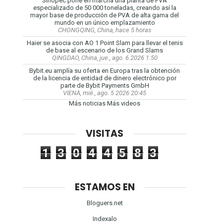
Sinopec pone en marcha una planta de PVA
especializado de 50 000 toneladas, creando así la
mayor base de producción de PVA de alta gama del
mundo en un único emplazamiento
CHONGQING, China, hace 5 horas
Haier se asocia con AO 1 Point Slam para llevar el tenis
de base al escenario de los Grand Slams
QINGDAO, China, jue., ago. 6 2026 1:50
Bybit.eu amplía su oferta en Europa tras la obtención
de la licencia de entidad de dinero electrónico por
parte de Bybit Payments GmbH
VIENA, mié., ago. 5 2026 20:45
Más noticias
Más videos
VISITAS
1
3
0
4
4
5
8
3
ESTAMOS EN
Bloguers.net
Indexalo