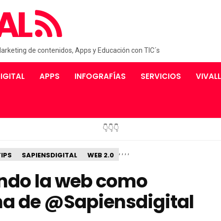
AL
Marketing de contenidos, Apps y Educación con TIC´s
IGITAL
APPS
INFOGRAFÍAS
SERVICIOS
VIVAL
👇👇👇
,
,
,
,
IPS
SAPIENSDIGITAL
WEB 2.0
ndo la web como
ma de @Sapiensdigital