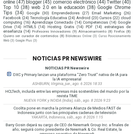
online
(47)
blogger
(45)
comercio electrónico
(44)
Twitter
(40)
Top 10
(38)
web 2.0 en la educación
(38)
Google Chrome
Tips
(34)
Google
(30)
Emprendedores
(27)
Email Marketing
(26)
Facebook
(24)
Tecnología Educativa
(24)
Android
(23)
Cursos
(22)
cloud
computing
(16)
Aprendizaje Conectado
(14)
Competencias
(14)
Google
Drive
(14)
HTML5
(14)
Hosting Gratis
(14)
PDF
(14)
estrategias de
enseñanza
(14)
Profesores Innovadores
(9)
Almacenamiento
(8)
Firefox
(8)
Quiero ser curador de contenidos
(8)
Bibliotecas Online
(3)
Curso Posicionamiento
Web
(3)
Google Plus
(3)
NOTICIAS PR NEWSWIRE
NOTICIAS PR Newswire
DXC y Primary lanzan una plataforma "Zero Trust" nativa de IA para
la IA empresarial
ASHBURN, Virginia, jue., ago. 6 2026 18:33
HCLTech, incluida entre las empresas más sostenibles del mundo por la
revista TIME
NUEVA YORK y NOIDA (India), sáb., ago. 8 2026 9:23
Coolita pone en marcha la primera Alianza de Medios FAST de
Indonesia junto con las principales cadenas de televisión
YAKARTA, Indonesia, sáb., ago. 8 2026 1:15
Barry Gosin dejará su cargo de CEO de Newmark Group Inc. a finales de
año; seguirá como presidente de Newmark & Co. Real Estate, la
empresa operativa de Newmark