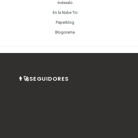
Indexalo
En la Nube Tic
Paperblog
Blogorama
👨‍🚀SEGUIDORES