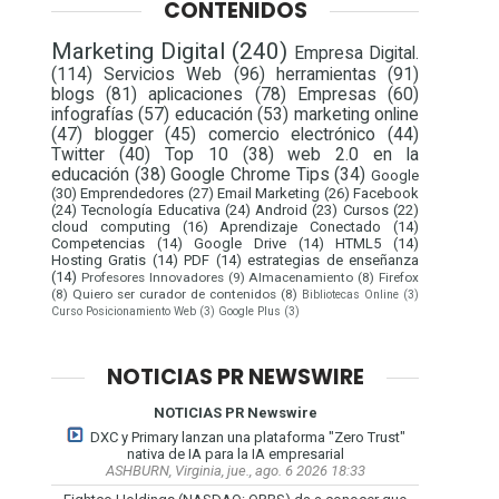
CONTENIDOS
Marketing Digital
(240)
Empresa Digital.
(114)
Servicios Web
(96)
herramientas
(91)
blogs
(81)
aplicaciones
(78)
Empresas
(60)
infografías
(57)
educación
(53)
marketing online
(47)
blogger
(45)
comercio electrónico
(44)
Twitter
(40)
Top 10
(38)
web 2.0 en la
educación
(38)
Google Chrome Tips
(34)
Google
(30)
Emprendedores
(27)
Email Marketing
(26)
Facebook
(24)
Tecnología Educativa
(24)
Android
(23)
Cursos
(22)
cloud computing
(16)
Aprendizaje Conectado
(14)
Competencias
(14)
Google Drive
(14)
HTML5
(14)
Hosting Gratis
(14)
PDF
(14)
estrategias de enseñanza
(14)
Profesores Innovadores
(9)
Almacenamiento
(8)
Firefox
(8)
Quiero ser curador de contenidos
(8)
Bibliotecas Online
(3)
Curso Posicionamiento Web
(3)
Google Plus
(3)
NOTICIAS PR NEWSWIRE
NOTICIAS PR Newswire
DXC y Primary lanzan una plataforma "Zero Trust"
nativa de IA para la IA empresarial
ASHBURN, Virginia, jue., ago. 6 2026 18:33