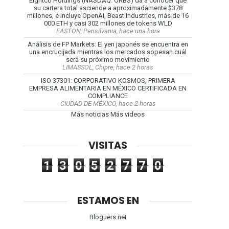
Eightco Holdings (NASDAQ: ORBS) da a conocer que
su cartera total asciende a aproximadamente $378
millones, e incluye OpenAI, Beast Industries, más de 16
000 ETH y casi 302 millones de tokens WLD
EASTON, Pensilvania, hace una hora
Análisis de FP Markets: El yen japonés se encuentra en
una encrucijada mientras los mercados sopesan cuál
será su próximo movimiento
LIMASSOL, Chipre, hace 2 horas
ISO 37301: CORPORATIVO KOSMOS, PRIMERA
EMPRESA ALIMENTARIA EN MÉXICO CERTIFICADA EN
COMPLIANCE
CIUDAD DE MÉXICO, hace 2 horas
Más noticias
Más videos
VISITAS
1
3
0
5
2
7
7
0
ESTAMOS EN
Bloguers.net