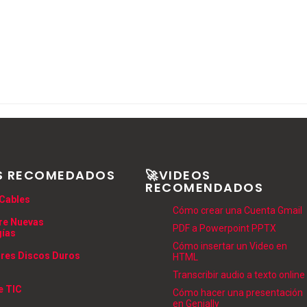
S RECOMEDADOS
🚀VIDEOS
RECOMENDADOS
Cables
Cómo crear una Cuenta Gmail
re Nuevas
PDF a Powerpoint PPTX
gías
Cómo insertar un Video en
res Discos Duros
HTML
Transcribir audio a texto online
e TIC
Cómo hacer una presentación
en Genially